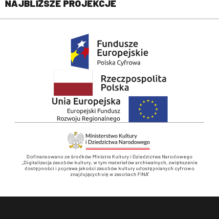
NAJBLIŻSZE PROJEKCJE
Dofinansowano ze środków Ministra Kultury i Dziedzictwa Narodowego
„Digitalizacja zasobów kultury, w tym materiałów archiwalnych, zwiększenie
dostępności i poprawa jakości zasobów kultury udostępnianych cyfrowo
znajdujących się w zasobach FINA”
Stopka