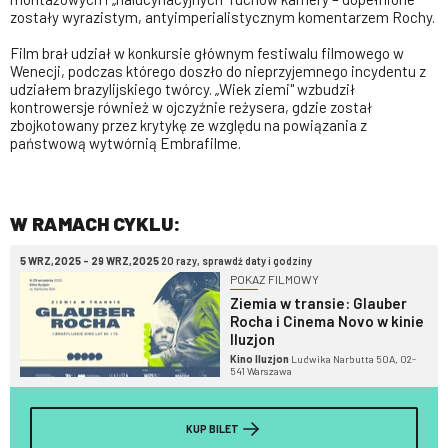
zostały wyrazistym, antyimperialistycznym komentarzem Rochy.
Film brał udział w konkursie głównym festiwalu filmowego w
Wenecji, podczas którego doszło do nieprzyjemnego incydentu z
udziałem brazylijskiego twórcy. „Wiek ziemi" wzbudził
kontrowersje również w ojczyźnie reżysera, gdzie został
zbojkotowany przez krytykę ze względu na powiązania z
państwową wytwórnią Embrafilme.
W RAMACH CYKLU:
5 WRZ,2025 - 29 WRZ,2025
20 razy, sprawdź daty i godziny
POKAZ FILMOWY
Ziemia w transie: Glauber
Rocha i Cinema Novo w kinie
Iluzjon
Kino Iluzjon
Ludwika Narbutta 50A, 02-
541 Warszawa
KUP BILET