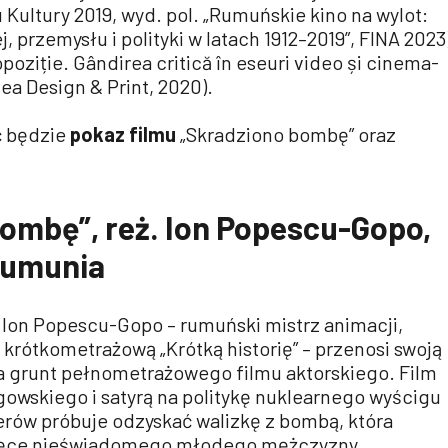
Kultury 2019, wyd. pol. „Rumuńskie kino na wylot:
j, przemysłu i polityki w latach 1912–2019”, FINA 2023
opoziție. Gândirea critică în eseuri video și cinema-
a Design & Print, 2020).
ć będzie
pokaz filmu
„Skradziono bombę” oraz
ombę”, reż.
Ion Popescu-Gopo,
 Rumunia
Ion Popescu-Gopo – rumuński mistrz animacji,
a krótkometrażową „Krótką historię” – przenosi swoją
a grunt pełnometrażowego filmu aktorskiego. Film
egowskiego i satyrą na politykę nuklearnego wyścigu
erów próbuje odzyskać walizkę z bombą, która
 ręce nieświadomego młodego mężczyzny.