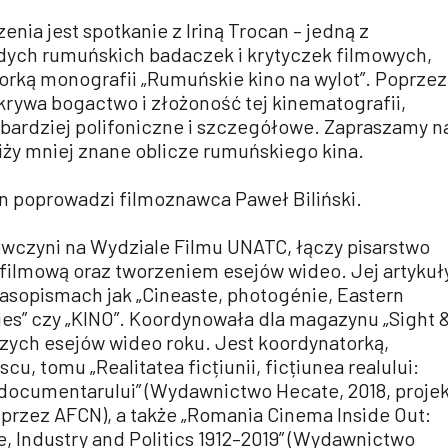
nia jest spotkanie z Iriną Trocan – jedną z
dych rumuńskich badaczek i krytyczek filmowych,
orką monografii „Rumuńskie kino na wylot”. Poprzez
krywa bogactwo i złożoność tej kinematografii,
 bardziej polifoniczne i szczegółowe. Zapraszamy n
liży mniej znane oblicze rumuńskiego kina.
n poprowadzi filmoznawca Paweł Biliński.
wczyni na Wydziale Filmu UNATC, łączy pisarstwo
 filmową oraz tworzeniem esejów wideo. Jej artykuł
zasopismach jak „Cineaste, photogénie, Eastern
es” czy „KINO”. Koordynowała dla magazynu „Sight 
szych esejów wideo roku. Jest koordynatorką,
cu, tomu „Realitatea ficțiunii, ficțiunea realului:
 documentarului” (Wydawnictwo Hecate, 2018, proje
przez AFCN), a także „Romania Cinema Inside Out:
re, Industry and Politics 1912–2019” (Wydawnictwo