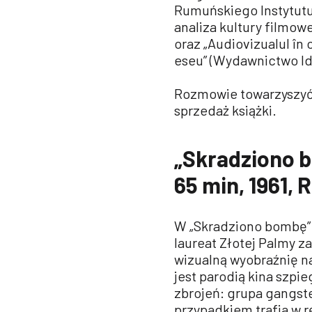
Rumuńskiego Instytutu 
analiza kultury filmowe
oraz „Audiovizualul în 
eseu” (Wydawnictwo Ide
Rozmowie towarzyszy
sprzedaż książki.
„Skradziono b
65 min, 1961,
W „Skradziono bombę” 
laureat Złotej Palmy z
wizualną wyobraźnię n
jest parodią kina szpi
zbrojeń: grupa gangst
przypadkiem trafia w