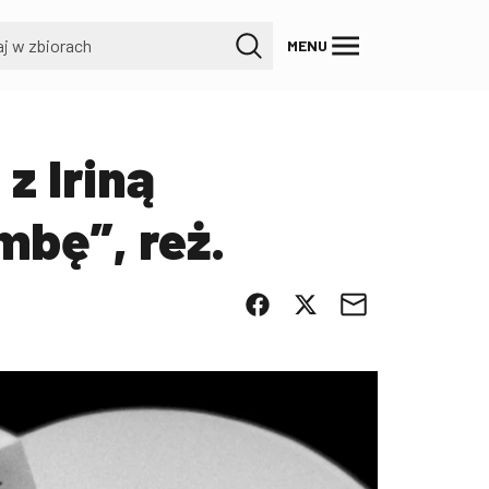
MENU
z Iriną
mbę”, reż.