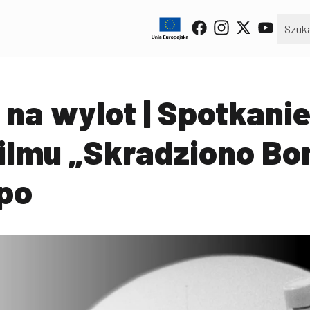
na wylot | Spotkanie 
filmu „Skradziono Bo
po