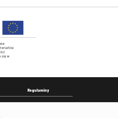
twa
ateriałów
ści
 się w
Regulaminy
eka
Regulamin strony
on
Klauzula informacyjna RODO
.