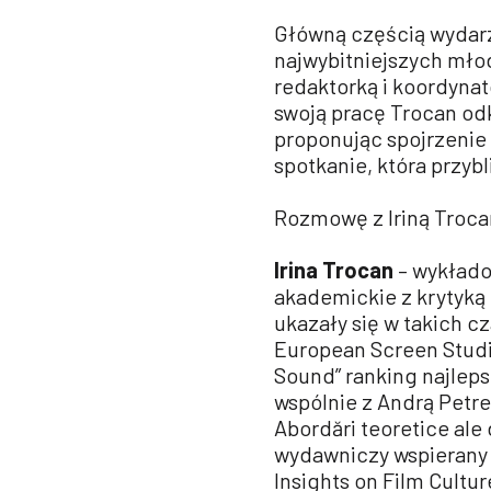
Główną częścią wydarze
najwybitniejszych mło
redaktorką i koordynat
swoją pracę Trocan od
proponując spojrzenie
spotkanie, która przyb
Rozmowę z Iriną Troca
Irina Trocan
– wykłado
akademickie z krytyką
ukazały się w takich c
European Screen Studi
Sound” ranking najlep
wspólnie z Andrą Petres
Abordări teoretice ale
wydawniczy wspierany 
Insights on Film Cultu