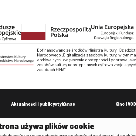
Dofinansowano ze środków Ministra Kultury i Dziedzic
Narodowego „Digitalizacja zasobów kultury, w tym m
archiwalnych, zwiększenie dostępności i poprawa jako
zasobów kultury udostępnianych cyfrowo znajdujących
zasobach FINA”
Aktualności i publicystyka
O nas
Kino i VOD
Aktualności
Kontakt
VOD: Ninat
trona używa plików cookie
zictwa
Publicystyka filmowa
Rada Programowa
KINO: Iluzj
świadczenia usług na najwyższym poziomie stosujemy pliki cookies