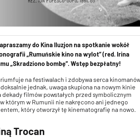
zapraszamy do Kina Iluzjon na spotkanie wokół
nografii „Rumuńskie kino na wylot” (red. Irina
ilmu „Skradziono bombę”. Wstęp bezpłatny!
 triumfuje na festiwalach i zdobywa serca kinomanó
adoksalnie jednak, uwaga skupiona na nowym kinie
a dekady filmów powstałych przed symbolicznym
 w którym w Rumunii nie nakręcono ani jednego
entem, który otworzył tę kinematografię na nowo.
riną Trocan