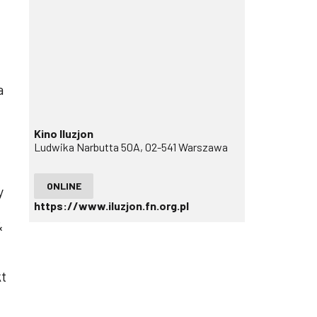
a
Kino Iluzjon
Ludwika Narbutta 50A, 02-541 Warszawa
ONLINE
y
https://www.iluzjon.fn.org.pl
&
kt