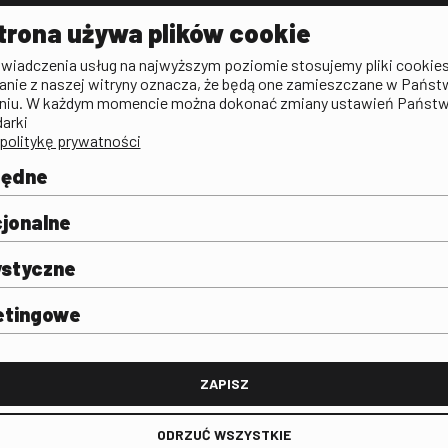
Aktualności
Kontakt
VOD: Ninat
trona używa plików cookie
zictwa
Publicystyka filmowa
Rada Programowa
KINO: Iluzj
świadczenia usług na najwyższym poziomie stosujemy pliki cookies
Deklaracja dostępności
anie z naszej witryny oznacza, że będą one zamieszczane w Państ
rtal
niu. W każdym momencie można dokonać zmiany ustawień Państ
Polityka antykorupcyjna
darki
politykę prywatności
BIP
Zamówienia publiczne
będne
Praca w FINA
mie i
j
jonalne
ystyczne
etingowe
FINA
ZAPISZ
ODRZUĆ WSZYSTKIE