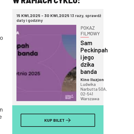
W RAMACH CYKLU:
15 KWI,2025 - 30 KWI,2025
13 razy, sprawdź
daty i godziny
POKAZ
FILMOWY
ło
Sam
Peckinpah
i jego
dzika
banda
Kino Iluzjon
Ludwika
Narbutta 50A,
02-541
Warszawa
en
e
KUP BILET