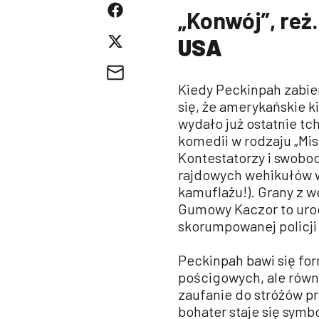
„Konwój”, reż.
USA
Kiedy Peckinpah zabie
się, że amerykańskie 
wydało już ostatnie tch
komedii w rodzaju „Mis
Kontestatorzy i swobodn
rajdowych wehikułów w 
kamuflażu!). Grany z 
Gumowy Kaczor to uro
skorumpowanej policji
Peckinpah bawi się for
pościgowych, ale równ
zaufanie do stróżów p
bohater staje się symb