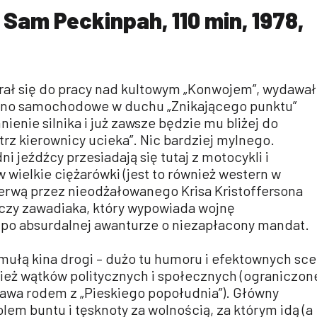
Sam Peckinpah, 110 min, 1978,
rał się do pracy nad kultowym „Konwojem”, wydawa
kino samochodowe w duchu „Znikającego punktu”
nienie silnika i już zawsze będzie mu bliżej do
trz kierownicy ucieka”. Nic bardziej mylnego.
i jeźdźcy przesiadają się tutaj z motocykli i
wielkie ciężarówki (jest to również western w
werwą przez nieodżałowanego Krisa Kristoffersona
czy zawadiaka, który wypowiada wojnę
 po absurdalnej awanturze o niezapłacony mandat.
mułą kina drogi – dużo tu humoru i efektownych sc
ież wątków politycznych i społecznych (ograniczon
rawa rodem z „Pieskiego popołudnia”). Główny
olem buntu i tęsknoty za wolnością, za którym idą (a