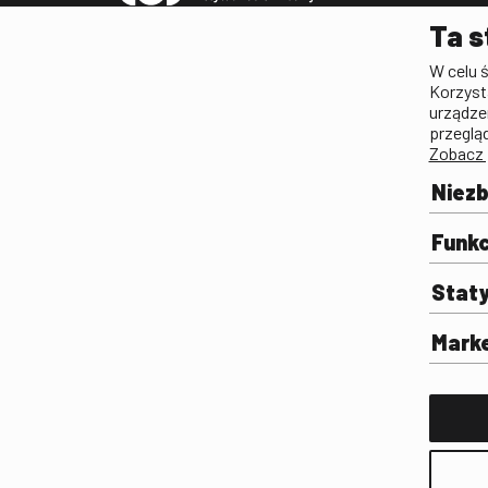
Pleograf
Ta s
Lista Polskiego Dzied
W celu 
Filmowego
Korzyst
Biogramy.pl. Polski Po
urządze
Biograficzny
przeglą
Zobacz 
Archiwum
Filmoteka Szkolna
Niez
Olimpiada Wiedzy o Fil
Komunikacji Społeczne
Funkc
Fototeka
Stat
Gapla
Repozytorium Cyfrowe
Mark
Badania
Wynajem przestrzeni 