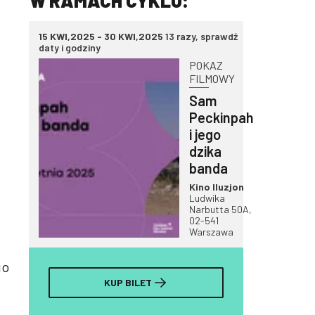
W RAMACH CYKLU:
15 KWI,2025 - 30 KWI,2025
13 razy, sprawdź
daty i godziny
POKAZ
FILMOWY
Sam
Peckinpah
i jego
dzika
banda
Kino Iluzjon
Ludwika
Narbutta 50A,
02-541
Warszawa
go
.
KUP BILET