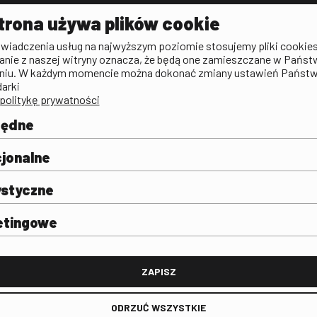
Aktualności
Kontakt
VOD: Ninat
trona używa plików cookie
zictwa
Publicystyka filmowa
Rada Programowa
KINO: Iluzj
świadczenia usług na najwyższym poziomie stosujemy pliki cookies
Deklaracja dostępności
anie z naszej witryny oznacza, że będą one zamieszczane w Państ
rtal
niu. W każdym momencie można dokonać zmiany ustawień Państ
Polityka antykorupcyjna
darki
politykę prywatności
BIP
Zamówienia publiczne
będne
Praca w FINA
mie i
j
jonalne
ystyczne
etingowe
FINA
ZAPISZ
ODRZUĆ WSZYSTKIE