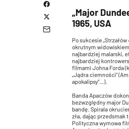
„Major Dundee
1965, USA
Po sukcesie „Strzałów
okrutnym widowiskiem
najbardziej malarski, 
najbardziej kontrowers
filmami Johna Forda (
„Jądra ciemności” (Am
apokalipsy”…).
Banda Apaczów dokonu
bezwzględny major Dund
bandę. Spirala okrucie
zła, dając przedsmak t
Polityczna wymowa fil