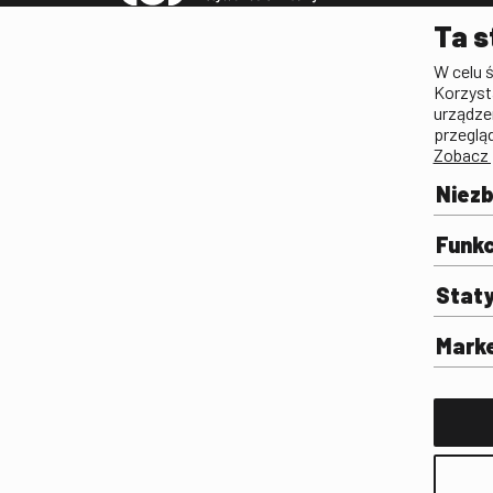
Pleograf
Ta s
Lista Polskiego Dzied
W celu 
Filmowego
Korzyst
Biogramy.pl. Polski Po
urządze
Biograficzny
przeglą
Zobacz 
Archiwum
Filmoteka Szkolna
Niez
Olimpiada Wiedzy o Fil
Komunikacji Społeczne
Funkc
Fototeka
Stat
Gapla
Repozytorium Cyfrowe
Mark
Badania
Wynajem przestrzeni 