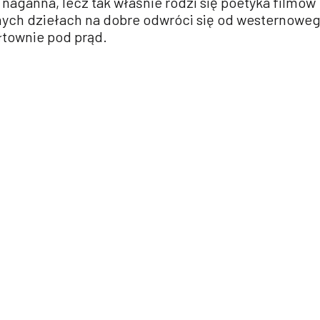
 naganna, lecz tak właśnie rodzi się poetyka filmów
ejnych dziełach na dobre odwróci się od westernowe
łtownie pod prąd.