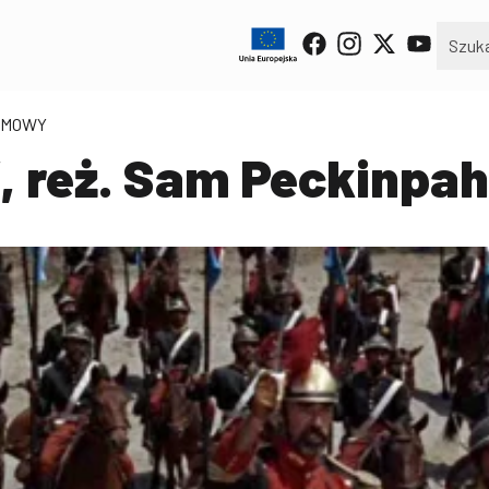
ILMOWY
, reż. Sam Peckinpah