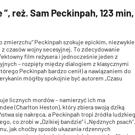
 ”, reż. Sam Peckinpah, 123 min,
 o zmierzchu” Peckinpah szokuje epickim, niezwykle
 z czasów wojny secesyjnej. To zdecydowanie
efektowny film reżysera i jednocześnie jeden z
yjnych – rozpięty między dialogiem z klasycznymi
którego Peckinpah bardzo cenił) a nawiązaniem do
erykanin mógłby spokojnie być autorem „Czasu
je licznych mordów – namierzyć ich ma
ee (Charlton Heston), który zbiera swoją dziką
ństwa się nakręca, a Peckinpah tropi źródła ludzkie
ego, co zrobi w „Dzikiej bandzie” i „Nędznych psach”
mu, jak choćby sposób ukazania rdzennych