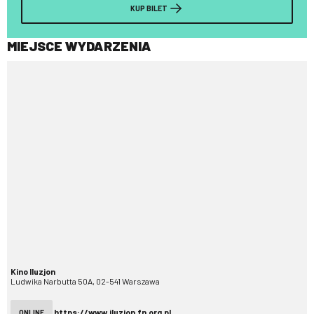
KUP BILET
MIEJSCE WYDARZENIA
Kino Iluzjon
Ludwika Narbutta 50A, 02-541 Warszawa
https://www.iluzjon.fn.org.pl
ONLINE