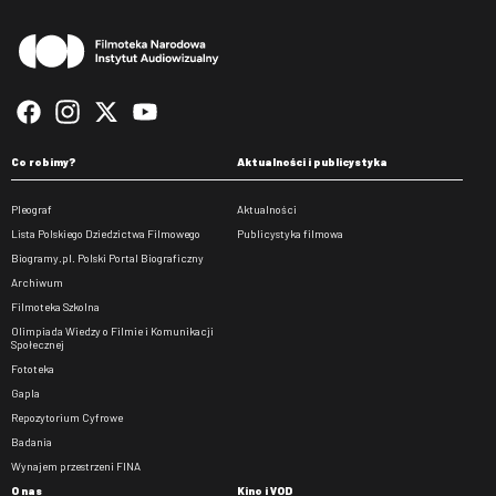
Co robimy?
Aktualności i publicystyka
Pleograf
Aktualności
Lista Polskiego Dziedzictwa Filmowego
Publicystyka filmowa
Biogramy.pl. Polski Portal Biograficzny
Archiwum
Filmoteka Szkolna
Olimpiada Wiedzy o Filmie i Komunikacji
Społecznej
Fototeka
Gapla
Repozytorium Cyfrowe
Badania
Wynajem przestrzeni FINA
O nas
Kino i VOD