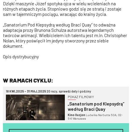
Dzięki maszynie Józef spotyka ojca w wielu wcieleniach na
różnych etapach życia. Stopniowo godzi się ze stratą i zostaje
sam w tajemniczym pociągu, wracając do krainy życia.
„Sanatorium Pod Klepsydrą według Braci Quay” to odważna
adaptacja prozy Brunona Schulza autorstwa legendarnych
twórców animacji. Wielbicielem ich talentu jest m.in. Christopher
Nolan, który poświęcił im jedyny stworzony przez siebie
dokument.
Opis dystrybucyjny
W RAMACH CYKLU:
18 KWI,2025 - 31 MAJ,2025
20 razy, sprawdź daty i godziny
POKAZ FILMOWY
„Sanatorium pod Klepsydrą”
według Braci Quay
Kino Iluzjon
Ludwika Narbutta 50A, 02-
541 Warszawa