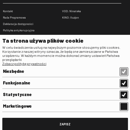
Kontakt
VOD: Ninateka
Rada Programowa
KINO: Iluzjon
Deklaracja dostępności
Polityka antykorupcyjna
BIP
Ta strona używa plików cookie
Zamówienia publiczne
W celu świadczenia usług na najwyższym poziomie stosujemy pliki cookies.
Praca w FINA
Korzystanie z naszej witryny oznacza, że będą one zamieszczane w Państwa
urządzeniu. W każdym momencie można dokonać zmiany ustawień Państwa
Regulaminy
przeglądarki
Zobacz politykę prywatności
Regulamin strony
Niezbędne
Klauzula informacyjna RODO
Regulamin użytkowania parkingu
Funkcjonalne
Regulamin użytkowania parkingu
podziemnego
Statystyczne
Standardy ochrony małoletnich
Regulamin kina Iluzjon
Marketingowe
Regulamin udziału w wydarzeniach
plenerowych na Dziedzińcu FINA
Regulamin dziedzińca
ZAPISZ
Regulamin Biblioteki