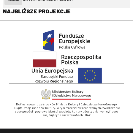
NAJBLIŻSZE PROJEKCJE
Dofinansowano ze środków Ministra Kultury i Dziedzictwa Narodowego
„Digitalizacja zasobów kultury, w tym materiałów archiwalnych, zwiększenie
dostępności i poprawa jakości zasobów kultury udostępnianych cyfrowo
znajdujących się w zasobach FINA”
Stopka