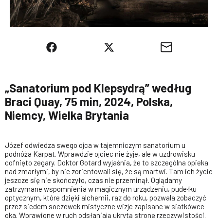
„Sanatorium pod Klepsydrą” według
Braci Quay, 75 min, 2024, Polska,
Niemcy, Wielka Brytania
Józef odwiedza swego ojca w tajemniczym sanatorium u
podnóża Karpat. Wprawdzie ojciec nie żyje, ale w uzdrowisku
cofnięto zegary. Doktor Gotard wyjaśnia, że to szczególna opieka
nad zmarłymi, by nie zorientowali się, że są martwi. Tam ich życie
jeszcze się nie skończyło, czas nie przeminął. Oglądamy
zatrzymane wspomnienia w magicznym urządzeniu, pudełku
optycznym, które dzięki alchemii, raz do roku, pozwala zobaczyć
przez siedem soczewek mistyczne wizje zapisane w siatkówce
oka. Wprawione w ruch odsłaniają ukrytą stronę rzeczywistości.