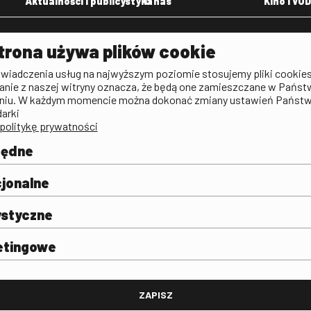
Aktualności i publicystyka
O nas
Kino i VOD
Aktualności
Kontakt
VOD: Ninat
trona używa plików cookie
zictwa
Publicystyka filmowa
Rada Programowa
KINO: Iluzj
świadczenia usług na najwyższym poziomie stosujemy pliki cookies
Deklaracja dostępności
anie z naszej witryny oznacza, że będą one zamieszczane w Państ
rtal
niu. W każdym momencie można dokonać zmiany ustawień Państ
Polityka antykorupcyjna
darki
politykę prywatności
BIP
Zamówienia publiczne
będne
Praca w FINA
mie i
j
jonalne
ystyczne
etingowe
FINA
ZAPISZ