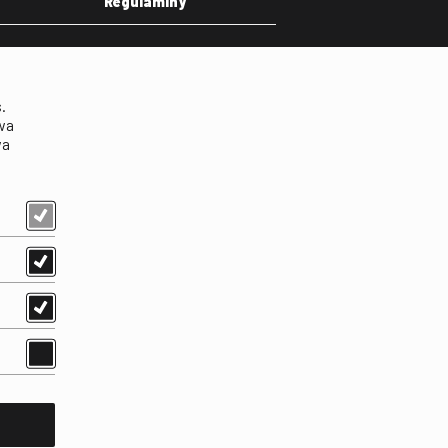
Regulaminy
eka
Regulamin strony
on
Klauzula informacyjna RODO
.
Regulamin użytkowania
wa
parkingu
wa
Regulamin użytkowania
parkingu podziemnego
Standardy ochrony
małoletnich
Regulamin kina Iluzjon
Regulamin udziału w
wydarzeniach plenerowych
na Dziedzińcu FINA
Regulamin dziedzińca
Regulamin Biblioteki