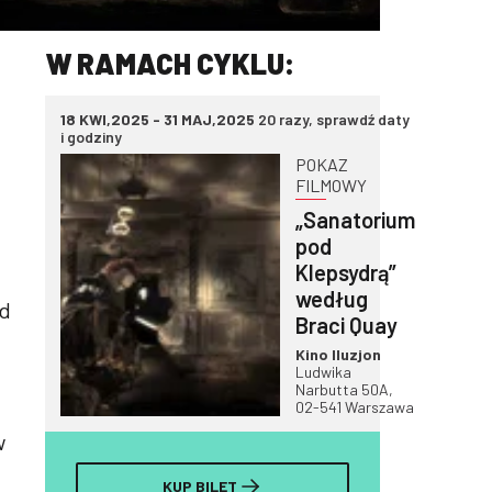
W RAMACH CYKLU:
18 KWI,2025 - 31 MAJ,2025
20 razy, sprawdź daty
i godziny
POKAZ
FILMOWY
„Sanatorium
pod
Klepsydrą”
według
rd
Braci Quay
Kino Iluzjon
Ludwika
Narbutta 50A,
02-541 Warszawa
w
KUP BILET