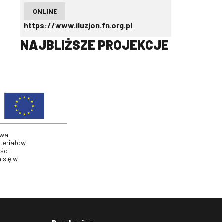
ONLINE
https://www.iluzjon.fn.org.pl
NAJBLIŻSZE PROJEKCJE
twa
ateriałów
ści
 się w