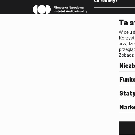
Co robimy?
Pleograf
Ta s
Lista Polskiego Dzied
W celu 
Filmowego
Korzyst
Biogramy.pl. Polski Po
urządze
Biograficzny
przeglą
Zobacz 
Archiwum
Filmoteka Szkolna
Niez
Olimpiada Wiedzy o Fil
Komunikacji Społeczne
Funkc
Fototeka
Stat
Gapla
Repozytorium Cyfrowe
Mark
Badania
Wynajem przestrzeni 