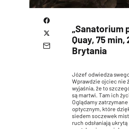
„Sanatorium p
Quay, 75 min,
Brytania
Józef odwiedza swego 
Wprawdzie ojciec nie ż
wyjaśnia, że to szczegó
są martwi. Tam ich życ
Oglądamy zatrzymane 
optycznym, które dzięk
siedem soczewek mist
ruch odsłaniają ukrytą