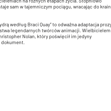
cieleniach na różnych etapach życia. Stopniowo
zostaje sam w tajemniczym pociągu, wracając do krain
ydrą według Braci Quay” to odważna adaptacja proz
stwa legendarnych twórców animacji. Wielbicielem
Christopher Nolan, który poświęcił im jedyny
e dokument.