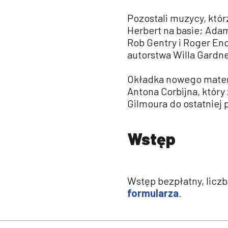
Pozostali muzycy, którz
Herbert na basie; Adam
Rob Gentry i Roger En
autorstwa Willa Gardne
Okładka nowego materi
Antona Corbijna, który
Gilmoura do ostatniej 
Wstęp
Wstęp bezpłatny, licz
formularza
.