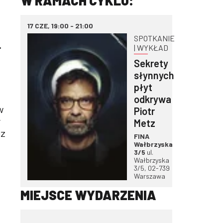
W RAMACH CYKLU:
17 CZE, 19:00 - 21:00
SPOTKANIE
.
| WYKŁAD
Sekrety
słynnych
płyt
odkrywa
w
Piotr
y
Metz
ez
FINA
Wałbrzyska
3/5
ul.
Wałbrzyska
3/5, 02-739
Warszawa
MIEJSCE WYDARZENIA