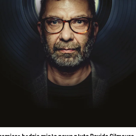
remierę będzie miała nowa płyta Davida Gilmoura