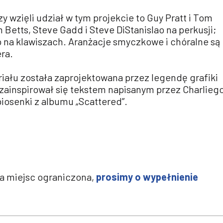
y wzięli udział w tym projekcie to Guy Pratt i Tom
 Betts, Steve Gadd i Steve DiStanislao na perkusji;
o na klawiszach. Aranżacje smyczkowe i chóralne są
ra.
ału została zaprojektowana przez legendę grafiki
 zainspirował się tekstem napisanym przez Charlieg
piosenki z albumu „Scattered”.
ba miejsc ograniczona,
prosimy o wypełnienie