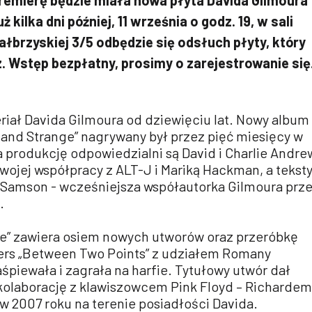
 kilka dni później, 11 września o godz. 19, w sali
łbrzyskiej 3/5 odbędzie się odsłuch płyty, który
. Wstęp bezpłatny, prosimy o zarejestrowanie się
riał Davida Gilmoura od dziewięciu lat. Nowy album
 and Strange” nagrywany był przez pięć miesięcy w
a produkcję odpowiedzialni są David i Charlie Andre
 swojej współpracy z ALT-J i Mariką Hackman, a tekst
y Samson - wcześniejsza współautorka Gilmoura prz
.
ge” zawiera osiem nowych utworów oraz przeróbkę
ers „Between Two Points” z udziałem Romany
aśpiewała i zagrała na harfie. Tytułowy utwór dał
kolaborację z klawiszowcem Pink Floyd – Richardem
w 2007 roku na terenie posiadłości Davida.