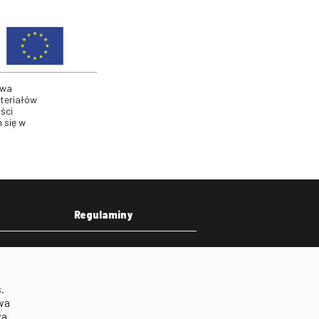
twa
ateriałów
ści
 się w
Regulaminy
eka
Regulamin strony
on
Klauzula informacyjna RODO
.
Regulamin użytkowania
wa
parkingu
wa