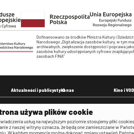
Dofinansowano ze środków Ministra Kultury i Dziedzic
Narodowego „Digitalizacja zasobów kultury, w tym m
archiwalnych, zwiększenie dostępności i poprawa jako
zasobów kultury udostępnianych cyfrowo znajdujących
zasobach FINA”
Aktualności i publicystyka
O nas
Kino i VOD
Aktualności
Kontakt
VOD: Ninat
trona używa plików cookie
zictwa
Publicystyka filmowa
Rada Programowa
KINO: Iluzj
świadczenia usług na najwyższym poziomie stosujemy pliki cookies
Deklaracja dostępności
anie z naszej witryny oznacza, że będą one zamieszczane w Państ
rtal
niu. W każdym momencie można dokonać zmiany ustawień Państ