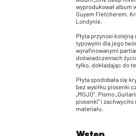
wyprodukował album w
Guyem Fletcherem. Krą
Londynie.
Płyta przynosi kolejną
typowymi dla jego twó
wyrafinowanymi partiam
doświadczeniach życio
tylko, dokładając do t
Płyta spodobała się k
bez wysiłku piosenki cz
„MOJO”. Pismo „Guitari
piosenki” i zachwyciło
materiału.
Wstęp