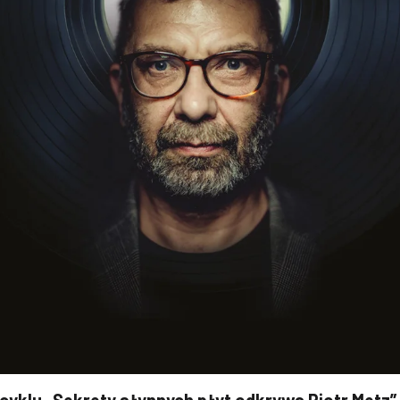
yklu „Sekrety słynnych płyt odkrywa Piotr Metz”