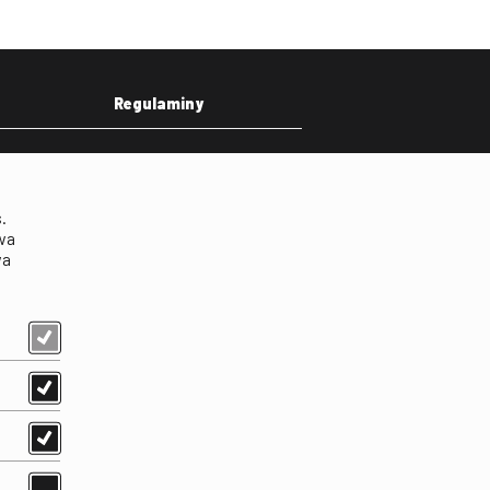
Regulaminy
eka
Regulamin strony
on
Klauzula informacyjna RODO
.
Regulamin użytkowania
wa
parkingu
wa
Regulamin użytkowania
parkingu podziemnego
Standardy ochrony
małoletnich
Regulamin kina Iluzjon
Regulamin udziału w
wydarzeniach plenerowych
na Dziedzińcu FINA
Regulamin dziedzińca