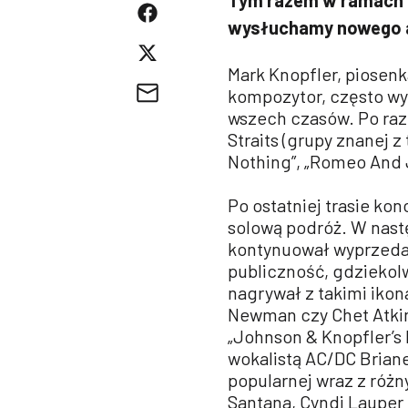
wysłuchamy nowego a
Mark Knopfler, piosenk
kompozytor, często wym
wszech czasów. Po raz p
Straits (grupy znanej z
Nothing”, „Romeo And Ju
Po ostatniej trasie kon
solową podróż. W nast
kontynuował wyprzeda
publiczność, gdziekolw
nagrywał z takimi ikon
Newman czy Chet Atkin
„Johnson & Knopfler’s 
wokalistą AC/DC Brian
popularnej wraz z różn
Santana, Cyndi Lauper 