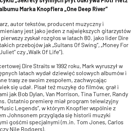
lbumu Marka Knopflera „One Deep River”
arz, autor tekstów, producent muzyczny i
ieniany jest jako jeden z największych gitarzystów
ierwszy zyskał rozgłos w latach 80. jako lider Dire
 takich przebojów jak „Sultans Of Swing”, „Money For
liet” czy „Walk Of Life”).
certowej Dire Straits w 1992 roku, Mark wyruszył w
ępnych latach wydał dziewięć solowych albumów i
ne trasy ze swoim zespołem, zachwycając
iek się udał. Pisał też muzykę do filmów, grał i
ami jak Bob Dylan, Van Morrison, Tina Turner, Randy
s. Ostatnio premierę miał program telewizyjny
Music Legends”, w którym Knopfler wspólnie z
em Johnsonem przygląda się historii muzyki
ymi gośćmi specjalnymi (m.in. Tom Jones, Carlos
czy Nile Rodgers).