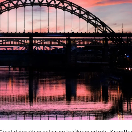
 jest dziesiątym solowym krążkiem artysty. Knopfle