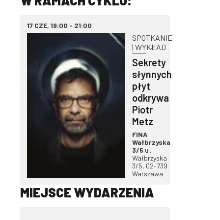
W RAMACH CYKLU:
17 CZE, 19:00 - 21:00
SPOTKANIE
| WYKŁAD
Sekrety
słynnych
płyt
odkrywa
Piotr
Metz
FINA
Wałbrzyska
3/5
ul.
Wałbrzyska
3/5, 02-739
Warszawa
MIEJSCE WYDARZENIA