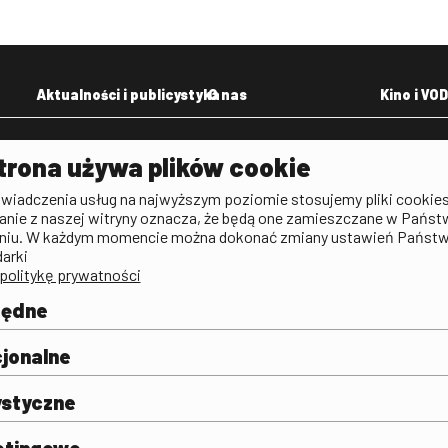
Aktualności i publicystyka
O nas
Kino i VOD
Aktualności
Kontakt
VOD: Ninat
trona używa plików cookie
zictwa
Publicystyka filmowa
Rada Programowa
KINO: Iluzj
świadczenia usług na najwyższym poziomie stosujemy pliki cookies
Deklaracja dostępności
anie z naszej witryny oznacza, że będą one zamieszczane w Państ
rtal
niu. W każdym momencie można dokonać zmiany ustawień Państ
Polityka antykorupcyjna
darki
politykę prywatności
BIP
Zamówienia publiczne
będne
Praca w FINA
mie i
j
jonalne
ystyczne
etingowe