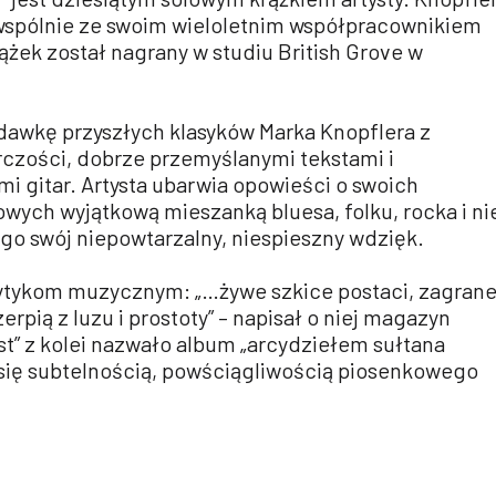
spólnie ze swoim wieloletnim współpracownikiem
żek został nagrany w studiu British Grove w
 dawkę przyszłych klasyków Marka Knopflera z
rczości, dobrze przemyślanymi tekstami i
i gitar. Artysta ubarwia opowieści o swoich
wych wyjątkową mieszanką bluesa, folku, rocka i ni
ego swój niepowtarzalny, niespieszny wdzięk.
rytykom muzycznym: „…żywe szkice postaci, zagran
erpią z luzu i prostoty” – napisał o niej magazyn
st” z kolei nazwało album „arcydziełem sułtana
 się subtelnością, powściągliwością piosenkowego