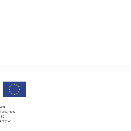
twa
ateriałów
ści
 się w