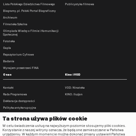
Lista Polskiego Dziedzictwa Filmowego
Publicystyka filmowa
Biogramy.pl. Polski Portal Biograficzny
Archiwum
Filmoteka Szkolna
Olimpiada Wiedzy o Filmie i Komunikacji
Społecznej
Fototeka
Gapla
Repozytorium Cyfrowe
Badania
Wynajem przestrzeni FINA
O nas
Kino i VOD
Kontakt
VOD: Ninateka
Rada Programowa
KINO: Iluzjon
Deklaracja dostępności
Polityka antykorupcyjna
BIP
Ta strona używa plików cookie
Zamówienia publiczne
W celu świadczenia usług na najwyższym poziomie stosujemy pliki cookies.
Praca w FINA
Korzystanie z naszej witryny oznacza, że będą one zamieszczane w Państwa
urządzeniu. W każdym momencie można dokonać zmiany ustawień Państwa
Regulaminy