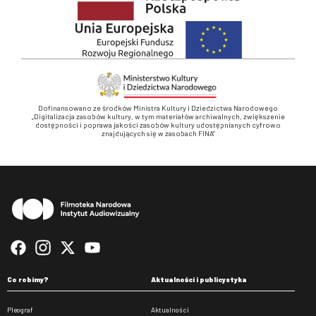
Dofinansowano ze środków Ministra Kultury i Dziedzictwa Narodowego
„Digitalizacja zasobów kultury, w tym materiałów archiwalnych, zwiększenie
dostępności i poprawa jakości zasobów kultury udostępnianych cyfrowo
znajdujących się w zasobach FINA”
Stopka
Co robimy?
Aktualności i publicystyka
Pleograf
Aktualności