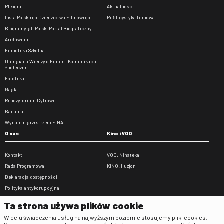
Pleograf
Aktualności
Lista Polskiego Dziedzictwa Filmowego
Publicystyka filmowa
Biogramy.pl. Polski Portal Biograficzny
Archiwum
Filmoteka Szkolna
Olimpiada Wiedzy o Filmie i Komunikacji
Społecznej
Fototeka
Gapla
Repozytorium Cyfrowe
Badania
Wynajem przestrzeni FINA
O nas
Kino i VOD
Kontakt
VOD: Ninateka
Rada Programowa
KINO: Iluzjon
Deklaracja dostępności
Polityka antykorupcyjna
BIP
Ta strona używa plików cookie
Zamówienia publiczne
W celu świadczenia usług na najwyższym poziomie stosujemy pliki cookies.
Praca w FINA