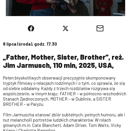
8 lipca (środa), godz. 17.30
„Father, Mother, Sister, Brother”, reż.
Jim Jarmusch, 110 min, 2025, USA,
Pełen błyskotliwych obserwacji precyzyjnie skomponowany
tryptyk filmowy o relacjach rodzinnych i o tym, co sprawia, że się
od siebie oddalamy. Każdy z trzech rozdziałów rozgrywa się
współcześnie, w innym kraju: FATHER – w północno-wschodnich
Stanach Zjednoczonych, MOTHER – w Dublinie, a SISTER
BROTHER – w Paryżu.
Film Jarmuscha stanowi zbiór subtelnych, pełnych humoru, ale i
nut melancholii portretów ludzkich charakterów. W rolach
głównych m.in. Cate Blanchett, Adam Driver, Tom Waits, Vicky
Krieps i Charlotte Rampling.