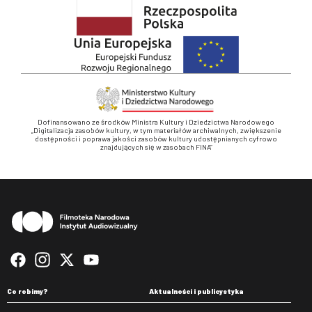
Dofinansowano ze środków Ministra Kultury i Dziedzictwa Narodowego
„Digitalizacja zasobów kultury, w tym materiałów archiwalnych, zwiększenie
dostępności i poprawa jakości zasobów kultury udostępnianych cyfrowo
znajdujących się w zasobach FINA”
Stopka
Co robimy?
Aktualności i publicystyka