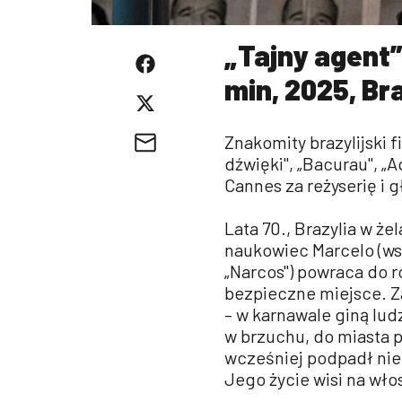
„Tajny agent”
min, 2025, Br
Znakomity brazylijski 
dźwięki", „Bacurau", „
Cannes za reżyserię i 
Lata 70., Brazylia w ż
naukowiec Marcelo (ws
„Narcos") powraca do 
bezpieczne miejsce. Z
– w karnawale giną lud
w brzuchu, do miasta 
wcześniej podpadł nie
Jego życie wisi na wło