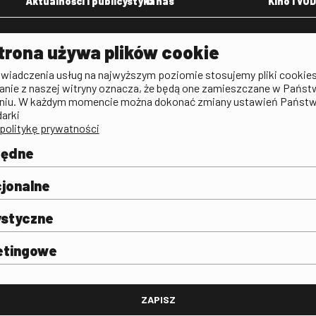
Aktualności i publicystyka
O nas
Kino i VOD
Aktualności
Kontakt
VOD: Ninat
trona używa plików cookie
zictwa
Publicystyka filmowa
Rada Programowa
KINO: Iluzj
świadczenia usług na najwyższym poziomie stosujemy pliki cookies
Deklaracja dostępności
anie z naszej witryny oznacza, że będą one zamieszczane w Państ
rtal
niu. W każdym momencie można dokonać zmiany ustawień Państ
Polityka antykorupcyjna
darki
politykę prywatności
BIP
Zamówienia publiczne
będne
Praca w FINA
mie i
j
jonalne
ystyczne
etingowe
FINA
ZAPISZ