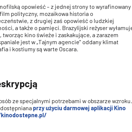
inofilską opowieść – z jednej strony to wyrafinowany 
film polityczny, mozaikowa historia o
eństwie, z drugiej zaś opowieść o ludzkiej
ości, a także o pamięci. Brazylijski reżyser wyłamuj
 tworząc kino świeże i zaskakujące, a zarazem
aniale jest w „Tajnym agencie" oddany klimat
fia i kostiumy są warte Oscara.
eskrypcją
 osób ze specjalnymi potrzebami w obszarze wzroku
udostępniana
przy użyciu darmowej aplikacji Kino
//kinodostepne.pl/