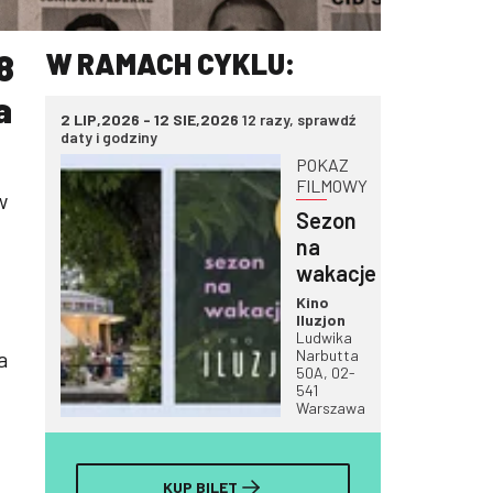
8
W RAMACH CYKLU:
a
2 LIP,2026 - 12 SIE,2026
12 razy, sprawdź
daty i godziny
POKAZ
FILMOWY
w
Sezon
na
wakacje
Kino
Iluzjon
Ludwika
a
Narbutta
50A, 02-
541
Warszawa
KUP BILET