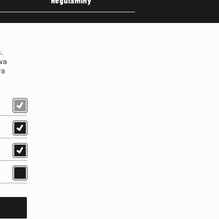
Regulaminy
eka
Regulamin strony
on
Klauzula informacyjna RODO
.
Regulamin użytkowania
wa
parkingu
wa
Regulamin użytkowania
parkingu podziemnego
Standardy ochrony
małoletnich
Regulamin kina Iluzjon
Regulamin udziału w
wydarzeniach plenerowych
na Dziedzińcu FINA
Regulamin dziedzińca
Regulamin Biblioteki