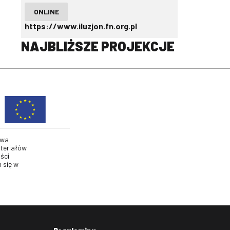
ONLINE
https://www.iluzjon.fn.org.pl
NAJBLIŻSZE PROJEKCJE
twa
ateriałów
ści
 się w