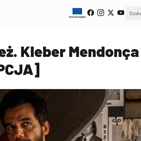
reż. Kleber Mendonça
PCJA]