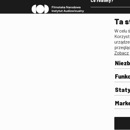
Co robimy?
Pleograf
Ta s
Lista Polskiego Dzied
W celu 
Filmowego
Korzyst
Biogramy.pl. Polski Po
urządze
Biograficzny
przeglą
Zobacz 
Archiwum
Filmoteka Szkolna
Niez
Olimpiada Wiedzy o Fil
Komunikacji Społeczne
Funkc
Fototeka
Stat
Gapla
Repozytorium Cyfrowe
Mark
Badania
Wynajem przestrzeni 