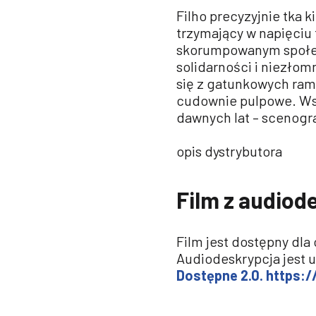
Filho precyzyjnie tka k
trzymający w napięciu 
skorumpowanym społecz
solidarności i niezłomn
się z gatunkowych ram,
cudownie pulpowe. Wsp
dawnych lat – scenogra
opis dystrybutora
Film z audiod
Film jest dostępny dla
Audiodeskrypcja jest 
Dostępne 2.0. https: