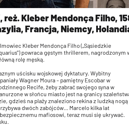
, reż. Kleber Mendonça Filho, 15
azylia, Francja, Niemcy, Holandi
filmowiec Kleber Mendonça Filho („Sąsiedzkie
Aquarius") powraca gęstym thrillerem, nagrodzonym 
główną rolę męską.
elaznym uścisku wojskowej dyktatury. Wybitny
paniały Wagner Moura – pamiętny Escobar w
rodzinnego Recife, żeby zabrać swojego syna w
anurzone w słońcu miasto jest na granicy szaleństw
zie, gdzieś na plaży znaleziono rekina z ludzką nogą
przybywa dwóch zabójców… Marcelo kilka lat
bezpiecznemu mafiosowi, teraz musi się ukrywać.
sku.