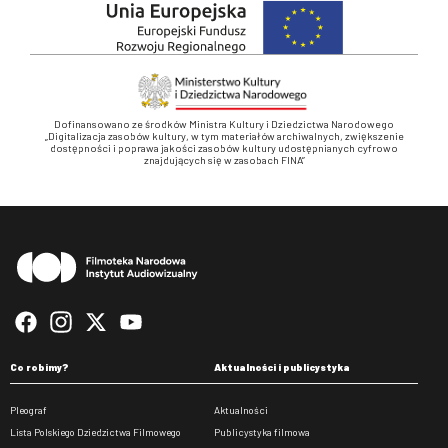
Dofinansowano ze środków Ministra Kultury i Dziedzictwa Narodowego
„Digitalizacja zasobów kultury, w tym materiałów archiwalnych, zwiększenie
dostępności i poprawa jakości zasobów kultury udostępnianych cyfrowo
znajdujących się w zasobach FINA”
Stopka
Co robimy?
Aktualności i publicystyka
Pleograf
Aktualności
Lista Polskiego Dziedzictwa Filmowego
Publicystyka filmowa