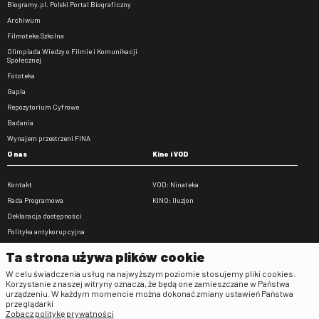
Biogramy.pl. Polski Portal Biograficzny
Archiwum
Filmoteka Szkolna
Olimpiada Wiedzy o Filmie i Komunikacji
Społecznej
Fototeka
Gapla
Repozytorium Cyfrowe
Badania
Wynajem przestrzeni FINA
O nas
Kino i VOD
Kontakt
VOD: Ninateka
Rada Programowa
KINO: Iluzjon
Deklaracja dostępności
Polityka antykorupcyjna
BIP
Ta strona używa plików cookie
Zamówienia publiczne
W celu świadczenia usług na najwyższym poziomie stosujemy pliki cookies.
Praca w FINA
Korzystanie z naszej witryny oznacza, że będą one zamieszczane w Państwa
urządzeniu. W każdym momencie można dokonać zmiany ustawień Państwa
Regulaminy
przeglądarki
Zobacz politykę prywatności