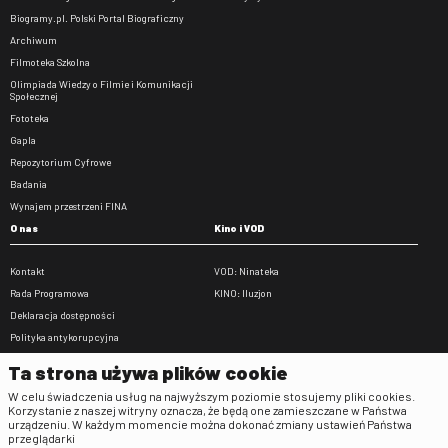
Biogramy.pl. Polski Portal Biograficzny
Archiwum
Filmoteka Szkolna
Olimpiada Wiedzy o Filmie i Komunikacji
Społecznej
Fototeka
Gapla
Repozytorium Cyfrowe
Badania
Wynajem przestrzeni FINA
O nas
Kino i VOD
Kontakt
VOD: Ninateka
Rada Programowa
KINO: Iluzjon
Deklaracja dostępności
Polityka antykorupcyjna
BIP
Ta strona używa plików cookie
Zamówienia publiczne
W celu świadczenia usług na najwyższym poziomie stosujemy pliki cookies.
Praca w FINA
Korzystanie z naszej witryny oznacza, że będą one zamieszczane w Państwa
urządzeniu. W każdym momencie można dokonać zmiany ustawień Państwa
Regulaminy
przeglądarki