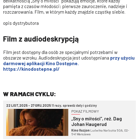
delikatnością „Sny o miłości” pokazują emocje, które każdy
pamięta z czasów młodości: pierwsze zauroczenie, nadzieje i
rozczarowania. Film, w którym każdy znajdzie cząstkę siebie.
opis dystrybutora
Film z audiodeskrypcją
Film jest dostępny dla osób ze specjalnymi potrzebami w
obszarze wzroku. Audiodeskrypcja jest udostępniana
przy użyciu
darmowej aplikacji Kino Dostępne.
https://kinodostepne.pl/
W RAMACH CYKLU:
22 LIST,2025 - 27 GRU,2025
11 razy, sprawdź daty i godziny
POKAZ FILMOWY
„Sny o miłości”, reż. Dag
Johan Haugerud
Kino Iluzjon
Ludwika Narbutta 50A, 02-
541 Warszawa