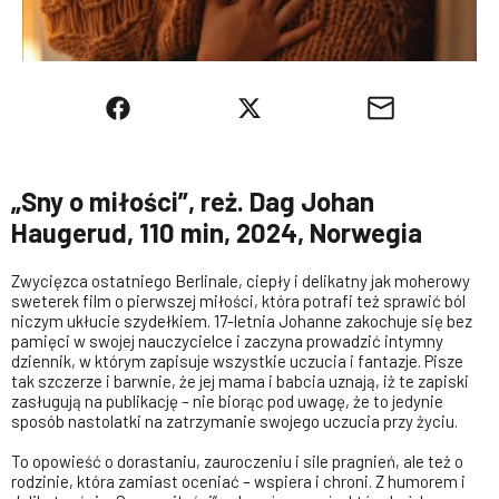
„Sny o miłości”, reż. Dag Johan
Haugerud, 110 min, 2024, Norwegia
Zwycięzca ostatniego Berlinale, ciepły i delikatny jak moherowy
sweterek film o pierwszej miłości, która potrafi też sprawić ból
niczym ukłucie szydełkiem. 17-letnia Johanne zakochuje się bez
pamięci w swojej nauczycielce i zaczyna prowadzić intymny
dziennik, w którym zapisuje wszystkie uczucia i fantazje. Pisze
tak szczerze i barwnie, że jej mama i babcia uznają, iż te zapiski
zasługują na publikację – nie biorąc pod uwagę, że to jedynie
sposób nastolatki na zatrzymanie swojego uczucia przy życiu.
To opowieść o dorastaniu, zauroczeniu i sile pragnień, ale też o
rodzinie, która zamiast oceniać – wspiera i chroni. Z humorem i