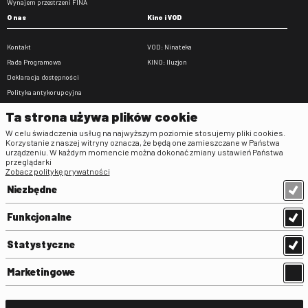
Wynajem przestrzeni FINA
O nas
Kino i VOD
Kontakt
VOD: Ninateka
Rada Programowa
KINO: Iluzjon
Deklaracja dostępności
Polityka antykorupcyjna
BIP
Ta strona używa plików cookie
Zamówienia publiczne
W celu świadczenia usług na najwyższym poziomie stosujemy pliki cookies.
Praca w FINA
Korzystanie z naszej witryny oznacza, że będą one zamieszczane w Państwa
urządzeniu. W każdym momencie można dokonać zmiany ustawień Państwa
Regulaminy
przeglądarki
Zobacz politykę prywatności
Regulamin strony
Niezbędne
Klauzula informacyjna RODO
Regulamin użytkowania parkingu
Funkcjonalne
Regulamin użytkowania parkingu
podziemnego
Statystyczne
Standardy ochrony małoletnich
Regulamin kina Iluzjon
Marketingowe
Regulamin udziału w wydarzeniach
plenerowych na Dziedzińcu FINA
Regulamin dziedzińca