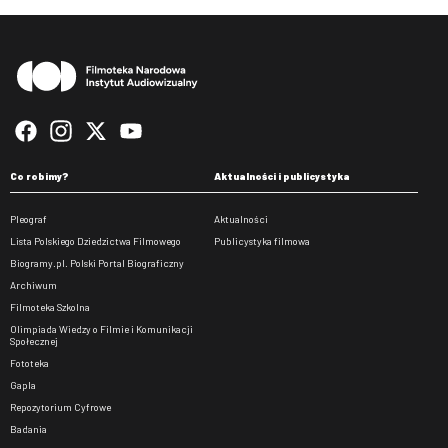
Stopka
Co robimy?
Aktualności i publicystyka
Pleograf
Aktualności
Lista Polskiego Dziedzictwa Filmowego
Publicystyka filmowa
Biogramy.pl. Polski Portal Biograficzny
Archiwum
Filmoteka Szkolna
Olimpiada Wiedzy o Filmie i Komunikacji
Społecznej
Fototeka
Gapla
Repozytorium Cyfrowe
Badania