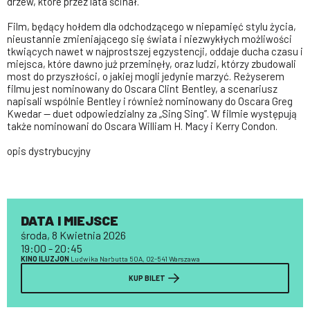
drzew, które przez lata ścinał.
Film, będący hołdem dla odchodzącego w niepamięć stylu życia,
nieustannie zmieniającego się świata i niezwykłych możliwości
tkwiących nawet w najprostszej egzystencji, oddaje ducha czasu i
miejsca, które dawno już przeminęły, oraz ludzi, którzy zbudowali
most do przyszłości, o jakiej mogli jedynie marzyć. Reżyserem
filmu jest nominowany do Oscara Clint Bentley, a scenariusz
napisali wspólnie Bentley i również nominowany do Oscara Greg
Kwedar — duet odpowiedzialny za „Sing Sing”. W filmie występują
także nominowani do Oscara William H. Macy i Kerry Condon.
opis dystrybucyjny
DATA I MIEJSCE
środa, 8 Kwietnia 2026
19:00 - 20:45
KINO ILUZJON
Ludwika Narbutta 50A, 02-541 Warszawa
KUP BILET