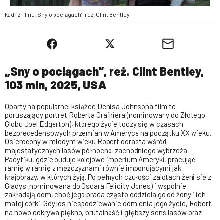
kadr z filmu „Sny o pociągach”, reż. Clint Bentley
„Sny o pociągach”, reż. Clint Bentley,
103 min, 2025, USA
Oparty na popularnej książce Denisa Johnsona film to
poruszający portret Roberta Grainiera (nominowany do Złotego
Globu Joel Edgerton), którego życie toczy się w czasach
bezprecedensowych przemian w Ameryce na początku XX wieku.
Osierocony w młodym wieku Robert dorasta wśród
majestatycznych lasów północno-zachodniego wybrzeża
Pacyfiku, gdzie buduje kolejowe imperium Ameryki, pracując
ramię w ramię z mężczyznami równie imponującymi jak
krajobrazy, w których żyją. Po pełnych czułości zalotach żeni się z
Gladys (nominowana do Oscara Felicity Jones) i wspólnie
zakładają dom, choć jego praca często oddziela go od żony i ich
małej córki. Gdy los niespodziewanie odmienia jego życie, Robert
na nowo odkrywa piękno, brutalność i głębszy sens lasów oraz