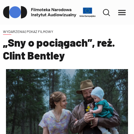
WYDARZENIA
| POKAZ FILMOWY
„Sny o pociągach”, reż.
Clint Bentley