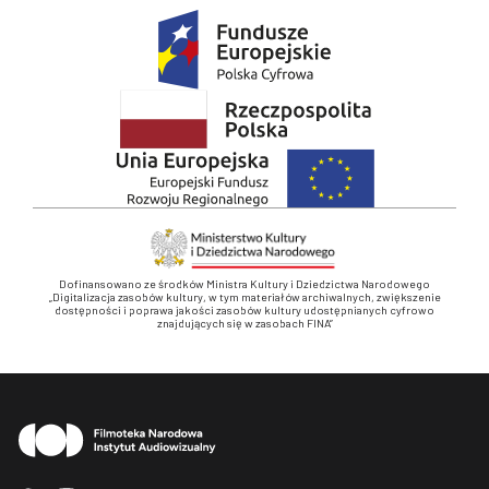
Dofinansowano ze środków Ministra Kultury i Dziedzictwa Narodowego
„Digitalizacja zasobów kultury, w tym materiałów archiwalnych, zwiększenie
dostępności i poprawa jakości zasobów kultury udostępnianych cyfrowo
znajdujących się w zasobach FINA”
Stopka