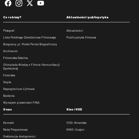
Co robimy?
Aktualności i publicystyka
Pleograf
Aktualności
Lista Polskiego Dziedzictwa Filmowego
Publicystyka filmowa
Biogramy.pl. Polski Portal Biograficzny
Archiwum
Filmoteka Szkolna
Olimpiada Wiedzy o Filmie i Komunikacji
Społecznej
Fototeka
Gapla
Repozytorium Cyfrowe
Badania
Wynajem przestrzeni FINA
O nas
Kino i VOD
Kontakt
VOD: Ninateka
Rada Programowa
KINO: Iluzjon
Deklaracja dostępności