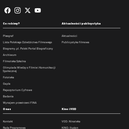
Co robimy?
Aktualności i publicystyka
Pleograf
Aktualności
Lista Polskiego Dziedzictwa Filmowego
Publicystyka filmowa
Biogramy.pl. Polski Portal Biograficzny
Archiwum
Filmoteka Szkolna
Olimpiada Wiedzy o Filmie i Komunikacji
Społecznej
Fototeka
Gapla
Repozytorium Cyfrowe
Badania
Wynajem przestrzeni FINA
O nas
Kino i VOD
Kontakt
VOD: Ninateka
Rada Programowa
KINO: Iluzjon