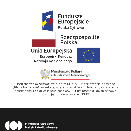
Dofinansowano ze środków Ministra Kultury i Dziedzictwa Narodowego
„Digitalizacja zasobów kultury, w tym materiałów archiwalnych, zwiększenie
dostępności i poprawa jakości zasobów kultury udostępnianych cyfrowo
znajdujących się w zasobach FINA”
Stopka