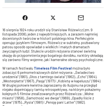
16 sierpnia 1924 roku urodził się Stanisław Różewicz (zm. 9
listopada 2008), jeden z najwybitniejszych, a zarazem najmniej
docenionych twórców w historii polskiego kina. Perfekcyjnie
operując językiem filmowym, Różewicz w subtelny, pozbawiony
patosu sposób opowiadał o wielkich i małych dramatach
zwyczajnych ludzi. Stulecie urodzin reżysera stanowi świetną
okazję do przypomnienia jego bogatego dorobku, na który składają
się zarówno filmy wojenne, jak i kameralne obrazy psychologiczne.
W ramach festiwalu
Timeless Film Festival
można było
zobaczyć 6 pełnometrażowych dzieł reżysera: „Świadectwo
urodzenia” (1961), „Głos z tamtego świata” (1962), „Echo” (1964),
„Westerplatte” (1967), „Pasję” (1977) i „Kobietę w kapeluszu” (1984).
W drugiej połowie kwietna zapraszamy do Iluzjonu na przegląd
niejako dopełniający tamtą retrospektywę, na którym pokażemy
kolejnych 5 filmów zrealizowanych przez Różewicza: „Wolne
miasto” (1958), „Samotność we dwoje” (1969), „Opadły liście z
drzew” (1975), „Rysia” (1981) i „Pensję pani Latter” (1982).