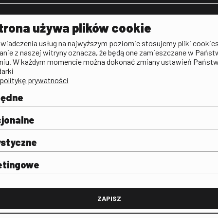
Aktualności
Kontakt
VOD: Ninat
trona używa plików cookie
zictwa
Publicystyka filmowa
Rada Programowa
KINO: Iluzj
świadczenia usług na najwyższym poziomie stosujemy pliki cookies
Deklaracja dostępności
anie z naszej witryny oznacza, że będą one zamieszczane w Państ
rtal
niu. W każdym momencie można dokonać zmiany ustawień Państ
Polityka antykorupcyjna
darki
politykę prywatności
BIP
Zamówienia publiczne
będne
Praca w FINA
mie i
j
jonalne
ystyczne
etingowe
FINA
ZAPISZ