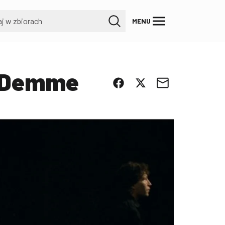
MENU
n Demme