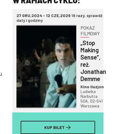
W RAMACH CYKLU:
27 GRU,2024 - 12 CZE,2026
18 razy, sprawdź
daty i godziny
POKAZ
FILMOWY
„Stop
Making
Sense”,
reż.
Jonathan
u
Demme
Kino Iluzjon
Ludwika
Narbutta
50A, 02-541
Warszawa
KUP BILET