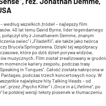
Sense”, reż. Jonathan Demme,
 USA
 – według wszelkich źródeł – najlepszy film
sów. 40 lat temu David Byrne, lider legendarnego
s, połączył siły z Jonathanem Demme, znanym
czenia owiec” i „Filadelfii”, ale także jako twórca
zy Bruce’a Springsteena. Dzięki tej współpracy
czasowe, które po dziś dzień porywa widzów,
stów muzycznych. Film został zrealizowany w grudni
ym momencie kariery zespołu, podczas trasy
„Speaking in Tongues”. Całość została nakręcona w
 Pantages, podczas trzech koncertowych nocy. W
wszystkie największe hity Talking Heads – od
”, przez „Psycho Killer” i „Once in a Lifetime”, po
e” (w polskiej wersji teksty piosenek w tłumaczeniu