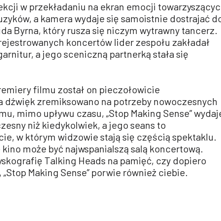
ekcji w przekładaniu na ekran emocji towarzyszący
uzyków, a kamera wydaje się samoistnie dostrajać d
ida Byrna, który rusza się niczym wytrawny tancerz.
arejestrowanych koncertów lider zespołu zakładał
arnitur, a jego sceniczną partnerką stała się
premiery filmu został on pieczołowicie
 a dźwięk zremiksowano na potrzeby nowoczesnych
temu, mimo upływu czasu, „Stop Making Sense” wydaj
czesny niż kiedykolwiek, a jego seans to
e, w którym widzowie stają się częścią spektaklu.
 kino może być najwspanialszą salą koncertową.
yskografię Talking Heads na pamięć, czy dopiero
 „Stop Making Sense” porwie również ciebie.