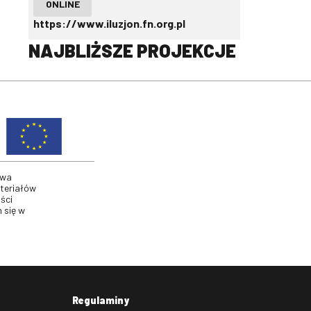
ONLINE
https://www.iluzjon.fn.org.pl
NAJBLIŻSZE PROJEKCJE
twa
ateriałów
ści
 się w
Regulaminy