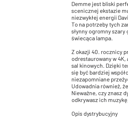
Demme jest bliski perf
scenicznej ekstazie m
niezwykłej energii Dav
To na potrzeby tych z
słynny ogromny szary g
świecąca lampa.
Z okazji 40. rocznicy 
odrestaurowany w 4K,
sal kinowych. Dzięki 
się być bardziej współ
niezapomniane przeżyci
Udowadnia również, że
Nieważne, czy znasz d
odkrywasz ich muzykę,
Opis dystrybucyjny