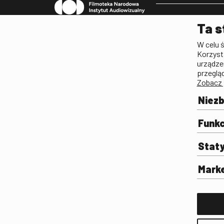
Pleograf
Ta s
Lista Polskiego Dzied
W celu 
Filmowego
Korzyst
Biogramy.pl. Polski Po
urządze
Biograficzny
przeglą
Zobacz 
Archiwum
Filmoteka Szkolna
Niez
Olimpiada Wiedzy o Fil
Komunikacji Społeczne
Funkc
Fototeka
Stat
Gapla
Repozytorium Cyfrowe
Mark
Badania
Wynajem przestrzeni 