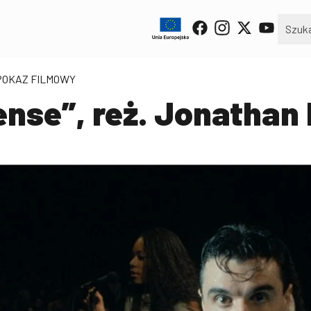
 POKAZ FILMOWY
ense”, reż. Jonatha