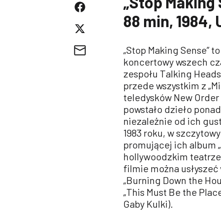
„Stop Making 
88 min, 1984,
„Stop Making Sense” to
koncertowy wszech cza
zespołu Talking Head
przede wszystkim z „Mil
teledysków New Order c
powstało dzieło ponad
niezależnie od ich gu
1983 roku, w szczytow
promującej ich album 
hollywoodzkim teatrze
filmie można usłyszeć 
„Burning Down the House
„This Must Be the Plac
Gaby Kulki).