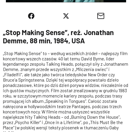
„Stop Making Sense”, reż. Jonathan
Demme, 88 min, 1984, USA
„Stop Making Sense” to – według wszelkich źródeł – najlepszy film
koncertowy wszech czasów. 40 lat temu David Byrne, lider
legendarnego zespołu Talking Heads, połączył siły z Jonathanem
Demme, znanym przede wszystkim z „Milczenia owiec” i
„Filadelfii”, ale także jako twórca teledysków New Order czy
Bruce’a Springsteena. Dzięki tej współpracy powstało dzieło
ponadczasowe, które po dziś dzień porywa widzów, niezależnie od
ich gustów muzycznych. Film został zrealizowany w grudniu 1983
roku, w szczytowym momencie kariery zespołu, podczas trasy
promującej ich album „Speaking in Tongues”. Całość została
nakręcona w hollywoodzkim teatrze Pantages, podczas trzech
koncertowych nocy. W filmie można usłyszeć wszystkie
największe hity Talking Heads – od „Burning Down the House”,
przez „Psycho Killer” i „Once in a Lifetime”, po „This Must Be the
Place” (w polskiej wersji teksty piosenek w tłumaczeniu Gaby