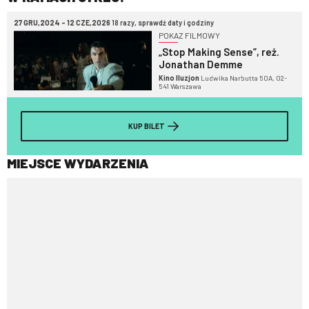
27 GRU,2024 - 12 CZE,2026
18 razy, sprawdź daty i godziny
POKAZ FILMOWY
„Stop Making Sense”, reż.
Jonathan Demme
Kino Iluzjon
Ludwika Narbutta 50A, 02-
541 Warszawa
KUP BILET
MIEJSCE WYDARZENIA