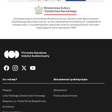
Dofinansowano ze środków Ministra Kultury i Dziedzictwa Narodowego
„Digitalizacja zasobów kultury, w tym materiałów archiwalnych, zwiększenie
dostępności i poprawa jakości zasobów kultury udostępnianych cyfrowo
znajdujących się w zasobach FINA”
Stopka
Co robimy?
Aktualności i publicystyka
Pleograf
Aktualności
Lista Polskiego Dziedzictwa Filmowego
Publicystyka filmowa
Biogramy.pl. Polski Portal Biograficzny
Archiwum
Filmoteka Szkolna