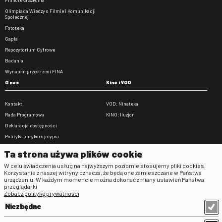
Olimpiada Wiedzy o Filmie i Komunikacji
Społecznej
Fototeka
Gapla
Repozytorium Cyfrowe
Badania
Wynajem przestrzeni FINA
O nas
Kino i VOD
Kontakt
VOD: Ninateka
Rada Programowa
KINO: Iluzjon
Deklaracja dostępności
Polityka antykorupcyjna
BIP
Ta strona używa plików cookie
Zamówienia publiczne
W celu świadczenia usług na najwyższym poziomie stosujemy pliki cookies.
Praca w FINA
Korzystanie z naszej witryny oznacza, że będą one zamieszczane w Państwa
urządzeniu. W każdym momencie można dokonać zmiany ustawień Państwa
Regulaminy
przeglądarki
Zobacz politykę prywatności
Regulamin strony
Niezbędne
Klauzula informacyjna RODO