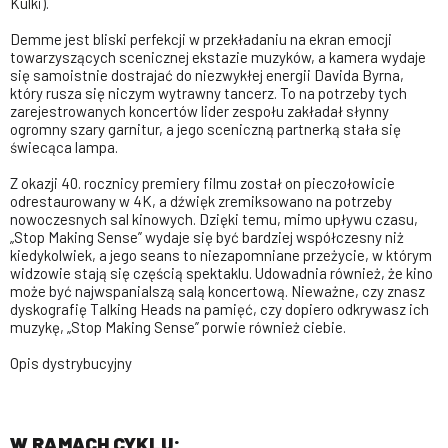
Kulki).
Demme jest bliski perfekcji w przekładaniu na ekran emocji
towarzyszących scenicznej ekstazie muzyków, a kamera wydaje
się samoistnie dostrajać do niezwykłej energii Davida Byrna,
który rusza się niczym wytrawny tancerz. To na potrzeby tych
zarejestrowanych koncertów lider zespołu zakładał słynny
ogromny szary garnitur, a jego sceniczną partnerką stała się
świecąca lampa.
Z okazji 40. rocznicy premiery filmu został on pieczołowicie
odrestaurowany w 4K, a dźwięk zremiksowano na potrzeby
nowoczesnych sal kinowych. Dzięki temu, mimo upływu czasu,
„Stop Making Sense” wydaje się być bardziej współczesny niż
kiedykolwiek, a jego seans to niezapomniane przeżycie, w którym
widzowie stają się częścią spektaklu. Udowadnia również, że kino
może być najwspanialszą salą koncertową. Nieważne, czy znasz
dyskografię Talking Heads na pamięć, czy dopiero odkrywasz ich
muzykę, „Stop Making Sense” porwie również ciebie.
Opis dystrybucyjny
W RAMACH CYKLU: