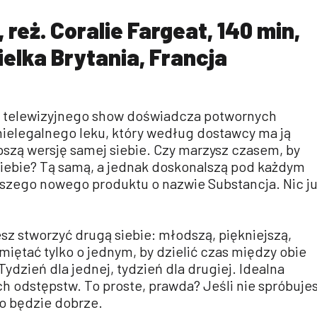
reż. Coralie Fargeat, 140 min,
elka Brytania, Francja
a telewizyjnego show doświadcza potwornych
nielegalnego leku, który według dostawcy ma ją
pszą wersję samej siebie. Czy marzysz czasem, by
 siebie? Tą samą, a jednak doskonalszą pod każdym
zego nowego produktu o nazwie Substancja. Nic j
sz stworzyć drugą siebie: młodszą, piękniejszą,
miętać tylko o jednym, by dzielić czas między obie
 Tydzień dla jednej, tydzień dla drugiej. Idealna
 odstępstw. To proste, prawda? Jeśli nie spróbuje
ko będzie dobrze.