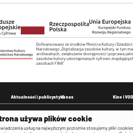
Dofinansowano ze środków Ministra Kultury i Dziedzic
Narodowego „Digitalizacja zasobów kultury, w tym m
archiwalnych, zwiększenie dostępności i poprawa jako
zasobów kultury udostępnianych cyfrowo znajdujących
zasobach FINA”
Aktualności i publicystyka
O nas
Kino i VOD
Aktualności
Kontakt
VOD: Ninat
trona używa plików cookie
zictwa
Publicystyka filmowa
Rada Programowa
KINO: Iluzj
świadczenia usług na najwyższym poziomie stosujemy pliki cookies
Deklaracja dostępności