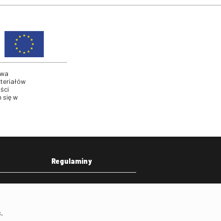
twa
ateriałów
ści
 się w
Regulaminy
eka
Regulamin strony
on
Klauzula informacyjna RODO
.
Regulamin użytkowania