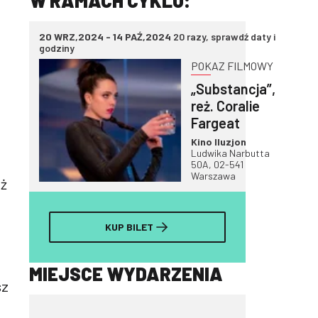
W RAMACH CYKLU:
20 WRZ,2024 - 14 PAŹ,2024
20 razy, sprawdź daty i
godziny
POKAZ FILMOWY
„Substancja”,
reż. Coralie
Fargeat
Kino Iluzjon
Ludwika Narbutta
50A, 02-541
Warszawa
uż
KUP BILET
MIEJSCE WYDARZENIA
sz