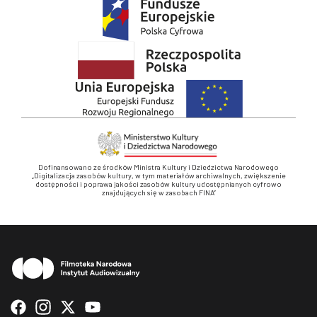
Dofinansowano ze środków Ministra Kultury i Dziedzictwa Narodowego
„Digitalizacja zasobów kultury, w tym materiałów archiwalnych, zwiększenie
dostępności i poprawa jakości zasobów kultury udostępnianych cyfrowo
znajdujących się w zasobach FINA”
Stopka