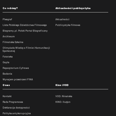
Co robimy?
Aktualności i publicystyka
Pleograf
Aktualności
Lista Polskiego Dziedzictwa Filmowego
Publicystyka filmowa
Biogramy.pl. Polski Portal Biograficzny
Archiwum
Filmoteka Szkolna
Olimpiada Wiedzy o Filmie i Komunikacji
Społecznej
Fototeka
Gapla
Repozytorium Cyfrowe
Badania
Wynajem przestrzeni FINA
O nas
Kino i VOD
Kontakt
VOD: Ninateka
Rada Programowa
KINO: Iluzjon
Deklaracja dostępności
Polityka antykorupcyjna