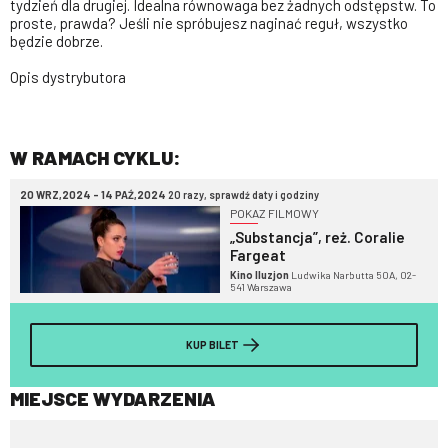
tydzień dla drugiej. Idealna równowaga bez żadnych odstępstw. To
proste, prawda? Jeśli nie spróbujesz naginać reguł, wszystko
będzie dobrze.
Opis dystrybutora
W RAMACH CYKLU:
20 WRZ,2024 - 14 PAŹ,2024
20 razy, sprawdź daty i godziny
POKAZ FILMOWY
„Substancja”, reż. Coralie
Fargeat
Kino Iluzjon
Ludwika Narbutta 50A, 02-
541 Warszawa
KUP BILET
MIEJSCE WYDARZENIA