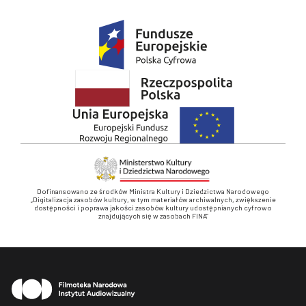
Dofinansowano ze środków Ministra Kultury i Dziedzictwa Narodowego
„Digitalizacja zasobów kultury, w tym materiałów archiwalnych, zwiększenie
dostępności i poprawa jakości zasobów kultury udostępnianych cyfrowo
znajdujących się w zasobach FINA”
Stopka