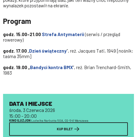
pokazy, które przypominają ślad, jaki ten ważny choć niepozorny
wynalazek pozostawił na ekranie.
Program
godz. 15.00–21.00
Strefa Antymaterii
(serwis / przegląd
rowerowy)
godz. 17.00
„
Dzień świąteczny
”, reż. Jacques Tati, 1949 [nośnik:
taśma 35mm]
godz. 19.00 „
Bandyci kontra BMX
”, reż. Brian Trenchard-Smith,
1983
DATA I MIEJSCE
środa, 3 Czerwca 2026
15:00 - 20:00
KINO ILUZJON
Ludwika Narbutta 50A, 02-541 Warszawa
KUP BILET