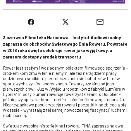
3 czerwca Filmoteka Narodowa – Instytut Audiowizualny
zaprasza do obchodów Światowego Dnia Roweru. Powstałe
w 2018 roku święto celebruje rower jako wyjątkowy, a
zarazem dostępny środek transportu
Rower jest stałym i wdzięcznym obiektem filmowego spojrzenia –
źródłem komizmu w kinie niemym, ale też narzędziem pracy i
codziennym środkiem przemieszczania się bohaterów filmów
sportowych czy kina społecznego. Towarzyszy kinu od jego
pierwszych chwil. Już w „Wyjściu robotników z fabryki Lumière w
Lyonie” między tłumem lawiruje rowerzysta Francis Doublier –
późniejszy operator braci Lumière i pionier filmowego reportażu.
Nieprzypadkowo popularyzacja roweru i początki kina zbiegają się
w czasie – wyrastają z tej samej nowoczesnej fascynacji ruchem i
mobilnością.
Świętując wspólną historię kina i roweru, FINA zaprasza na dwa