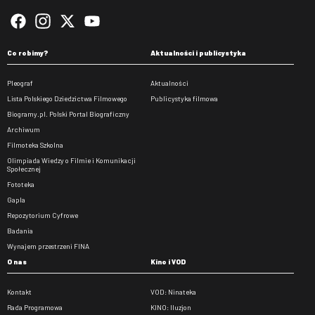
Co robimy?
Aktualności i publicystyka
Pleograf
Aktualności
Lista Polskiego Dziedzictwa Filmowego
Publicystyka filmowa
Biogramy.pl. Polski Portal Biograficzny
Archiwum
Filmoteka Szkolna
Olimpiada Wiedzy o Filmie i Komunikacji
Społecznej
Fototeka
Gapla
Repozytorium Cyfrowe
Badania
Wynajem przestrzeni FINA
O nas
Kino i VOD
Kontakt
VOD: Ninateka
Rada Programowa
KINO: Iluzjon