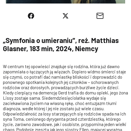
„Symfonia o umieraniu”, reż. Matthias
Glasner, 183 min, 2024, Niemcy
W centrum tej opowieści znajduje się rodzina, która już dawno
zapomniała o łączących ją więzach. Dopiero widmo śmierci staje
się czymś, co potrafi dać namiastkę bliskości i doprowadzić do
ponownego spotkania kolejnych jej członków – schorowanych
rodziców oraz dorosłych, prowadzących burzliwe życie dzieci.
Kiedy cierpiący na demencję Gerd trafia do domu opieki, jego żona
Lissy zostaje sama. Siedemdziesięciolatka wydaje się
zaciekawiona życiem na własną rękę, choć entuzjazm tłumi
diagnoza, wedle której i jej nie zostało już wiele czasu.
Odpowiedzialność za losy starzejących się rodziców spada na ich
syna Toma, cenionego dyrygenta przed czterdziestką, którego
życie, zarówno zawodowe, jak i osobiste, przypomina jeden wielki
chaos. Podobnie zresztą jak jego siostry Ellen, mającej wyraźną