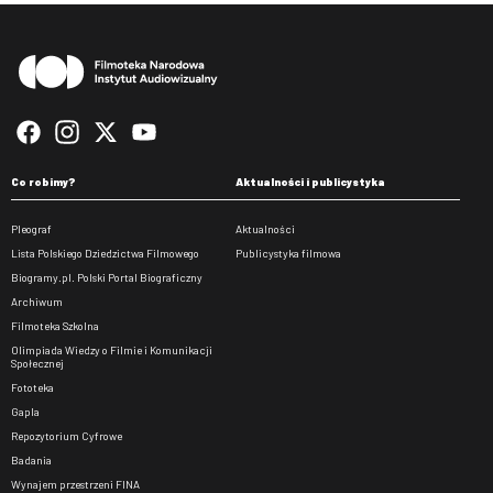
Stopka
Co robimy?
Aktualności i publicystyka
Pleograf
Aktualności
Lista Polskiego Dziedzictwa Filmowego
Publicystyka filmowa
Biogramy.pl. Polski Portal Biograficzny
Archiwum
Filmoteka Szkolna
Olimpiada Wiedzy o Filmie i Komunikacji
Społecznej
Fototeka
Gapla
Repozytorium Cyfrowe
Badania
Wynajem przestrzeni FINA