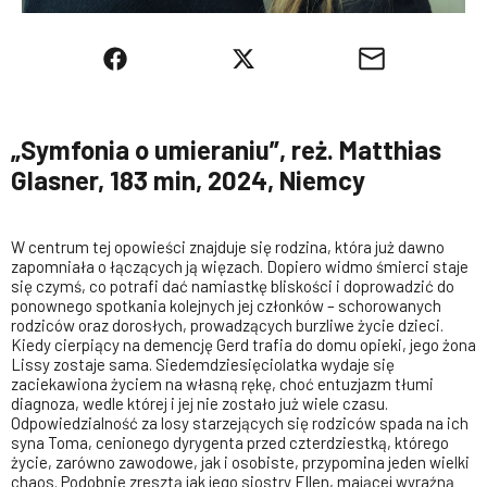
„Symfonia o umieraniu”, reż. Matthias
Glasner, 183 min, 2024, Niemcy
W centrum tej opowieści znajduje się rodzina, która już dawno
zapomniała o łączących ją więzach. Dopiero widmo śmierci staje
się czymś, co potrafi dać namiastkę bliskości i doprowadzić do
ponownego spotkania kolejnych jej członków – schorowanych
rodziców oraz dorosłych, prowadzących burzliwe życie dzieci.
Kiedy cierpiący na demencję Gerd trafia do domu opieki, jego żona
Lissy zostaje sama. Siedemdziesięciolatka wydaje się
zaciekawiona życiem na własną rękę, choć entuzjazm tłumi
diagnoza, wedle której i jej nie zostało już wiele czasu.
Odpowiedzialność za losy starzejących się rodziców spada na ich
syna Toma, cenionego dyrygenta przed czterdziestką, którego
życie, zarówno zawodowe, jak i osobiste, przypomina jeden wielki
chaos. Podobnie zresztą jak jego siostry Ellen, mającej wyraźną