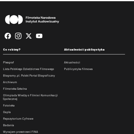
Stopka
Co robimy?
Aktualności i publicystyka
Pleograf
Aktualności
Lista Polskiego Dziedzictwa Filmowego
Publicystyka filmowa
Biogramy.pl. Polski Portal Biograficzny
Archiwum
Filmoteka Szkolna
Olimpiada Wiedzy o Filmie i Komunikacji
Społecznej
Fototeka
Gapla
Repozytorium Cyfrowe
Badania
Wynajem przestrzeni FINA