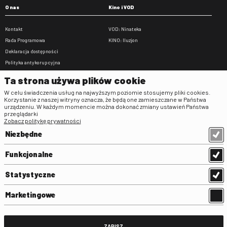
O nas
Kino i VOD
Kontakt
VOD: Ninateka
Rada Programowa
KINO: Iluzjon
Deklaracja dostępności
Polityka antykorupcyjna
BIP
Ta strona używa plików cookie
Zamówienia publiczne
W celu świadczenia usług na najwyższym poziomie stosujemy pliki cookies.
Praca w FINA
Korzystanie z naszej witryny oznacza, że będą one zamieszczane w Państwa
urządzeniu. W każdym momencie można dokonać zmiany ustawień Państwa
Regulaminy
przeglądarki
Zobacz politykę prywatności
Regulamin strony
Niezbędne
Klauzula informacyjna RODO
Regulamin użytkowania parkingu
Funkcjonalne
Regulamin użytkowania parkingu
podziemnego
Statystyczne
Standardy ochrony małoletnich
Regulamin kina Iluzjon
Marketingowe
Regulamin udziału w wydarzeniach
plenerowych na Dziedzińcu FINA
Regulamin dziedzińca
ZAPISZ