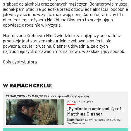
słabość do alkoholu oraz żonatych mężczyzn. Bohaterowie muszą
jednak pamiętać, że ucieczka przed odpowiedzialnością, podobnie
jak wszystko inne w życiu, ma swoją cenę. Autobiograficzny film
niemieckiego reżysera Matthiasa Glasnera to przejmująca
opowieść o rodzinie w kryzysie.
Nagrodzona Srebrnym Niedźwiedziem za najlepszy scenariusz
produkcja jest zarazem absurdalnie zabawna, śmiertelnie
poważna, czuła i brutalna. Glasner udowadnia, że o tych
najtrudniejszych sprawach można mówić w zaskakujący sposób.
Opis dystrybutora
W RAMACH CYKLU:
21 MAR,2025 - 27 MAR,2025
7 razy, sprawdź daty i godziny
POKAZ FILMOWY
„Symfonia o umieraniu”, reż.
Matthias Glasner
Kino Iluzjon
Ludwika Narbutta 50A, 02-
541 Warszawa