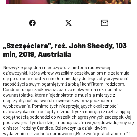
„Szczęściara”, reż. John Sheedy, 103
min, 2019, Austrialia
Niezwykle pogodna i nieoczywista historia rudowłosej
dziewczynki, która wbrew wszelkim oczekiwaniom nie załamuje
się po stracie siostry i niezłomnie dąży do tego, aby przywrócić
radość życia swym ogarniętym żałobą i konfliktami rodzicom.
Candice to uporządkowana, bardzo elokwentna i skrupulatna
dwunastolatka, która niejednokrotnie musi się mierzyć z
nieprzychylnością swoich rówieśników oraz poczuciem
wyobcowania. Pomimo tych niesprzyjających okoliczności
dziewczynka nie traci optymizmu, tryska energią i z rozbrajającą
obojętnością podchodzi do wszelkich agresywnych zaczepek. Jej
postawa jest tym bardziej imponująca, im więcej dowiadujemy się
o historii rodziny Candice. Dziewczynka dzięki dwóm
wydarzeniom – zadaniu domowemu „Moje życie jest alfabetem” i