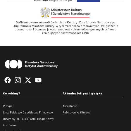
Dofinansowano ze środków Ministra Kultury i Dziedzictwa Narodowego
„Digitalizacja zasobów kultury, w tym materiałów archiwalnych, zwiększenie
dostępności i poprawa jakości zasobów kultury udostępnianych cyfrowo
znajdujących się w zasobach FINA”
Stopka
Co robimy?
Aktualności i publicystyka
Pleograf
Aktualności
Lista Polskiego Dziedzictwa Filmowego
Publicystyka filmowa
Biogramy.pl. Polski Portal Biograficzny
Archiwum