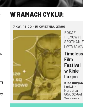
r
W RAMACH CYKLU:
7 KWI, 18:00 - 15 KWIETNIA, 23:00
POKAZ
FILMOWY |
SPOTKANIE
| WYSTAWA
a:
Timeless
Film
Festival
w Kinie
Iluzjon
em
Kino Iluzjon
Ludwika
Narbutta
wy
50A, 02-541
Warszawa