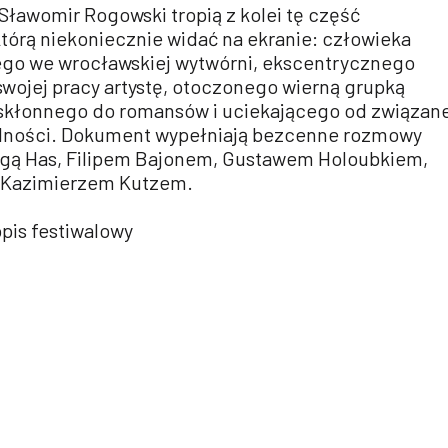
 Sławomir Rogowski tropią z kolei tę część
tórą niekoniecznie widać na ekranie: człowieka
ego we wrocławskiej wytwórni, ekscentrycznego
ojej pracy artystę, otoczonego wierną grupką
skłonnego do romansów i uciekającego od związane
alności. Dokument wypełniają bezcenne rozmowy
igą Has, Filipem Bajonem, Gustawem Holoubkiem,
i Kazimierzem Kutzem.
opis festiwalowy