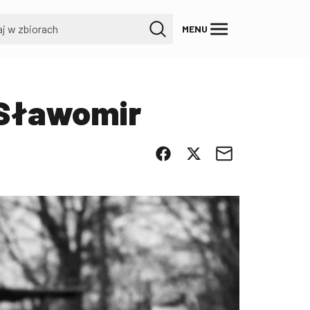
MENU
. Sławomir