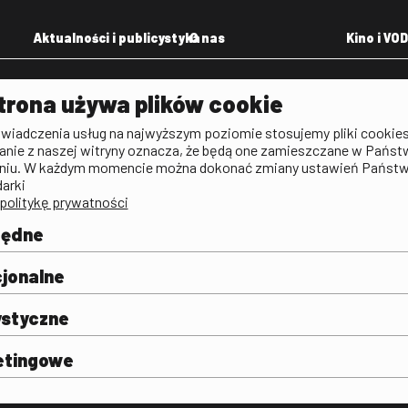
Aktualności i publicystyka
O nas
Kino i VOD
Aktualności
Kontakt
VOD: Ninat
trona używa plików cookie
zictwa
Publicystyka filmowa
Rada Programowa
KINO: Iluzj
świadczenia usług na najwyższym poziomie stosujemy pliki cookies
Deklaracja dostępności
anie z naszej witryny oznacza, że będą one zamieszczane w Państ
rtal
niu. W każdym momencie można dokonać zmiany ustawień Państ
Polityka antykorupcyjna
darki
politykę prywatności
BIP
Zamówienia publiczne
będne
Praca w FINA
mie i
j
jonalne
ystyczne
etingowe