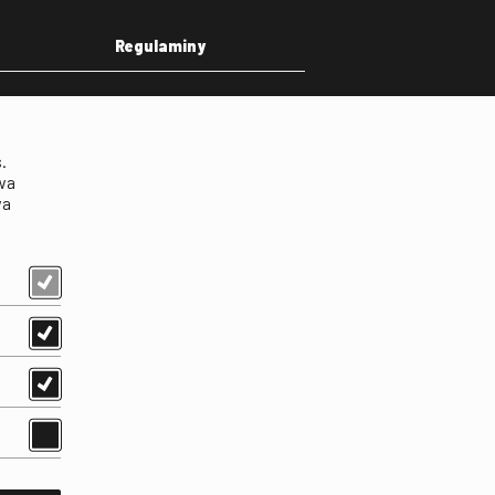
Regulaminy
eka
Regulamin strony
on
Klauzula informacyjna RODO
.
Regulamin użytkowania
wa
parkingu
wa
Regulamin użytkowania
parkingu podziemnego
Standardy ochrony
małoletnich
Regulamin kina Iluzjon
Regulamin udziału w
wydarzeniach plenerowych
na Dziedzińcu FINA
Regulamin dziedzińca
Regulamin Biblioteki