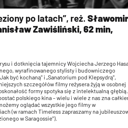
ziony po latach”, reż.
Sławomi
nisław Zawiśliński, 62 min,
rysu i dotknięcia tajemnicy Wojciecha Jerzego Has
lnego, wyrafinowanego stylisty i budowniczego
 „Jak być kochaną" i „Sanatorium pod Klepsydrą",
iejszych szczegółów filmy reżysera żyją w osobnej
doskonałość formy spotyka się z intelektualną głębią.
ostać polskiego kina – wielu i wiele z nas zna całki
 możemy oglądać wszystkie jego filmy w
ach (w ramach Timeless zapraszamy na jubileuszo
zionego w Saragossie").