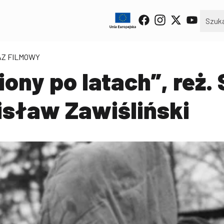
AZ FILMOWY
iony po latach”, reż
isław Zawiśliński