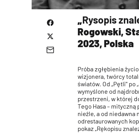
„
Rysopis znale
Rogowski, Sta
2023, Polska
Próba zgłębienia życio
wizjonera, twórcy tota
światów. Od „Pętli" po
wymyślone od najdrobn
przestrzeni, w której 
Tego Hasa – mityczną p
nieźle, a od niedawna
odrestaurowanych kopi
pokaz „Rękopisu znale