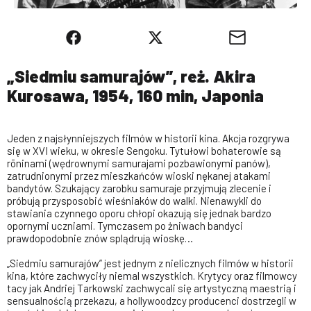
„Siedmiu samurajów”, reż. Akira
Kurosawa, 1954, 160 min, Japonia
Jeden z najsłynniejszych filmów w historii kina. Akcja rozgrywa
się w XVI wieku, w okresie Sengoku. Tytułowi bohaterowie są
rōninami (wędrownymi samurajami pozbawionymi panów),
zatrudnionymi przez mieszkańców wioski nękanej atakami
bandytów. Szukający zarobku samuraje przyjmują zlecenie i
próbują przysposobić wieśniaków do walki. Nienawykli do
stawiania czynnego oporu chłopi okazują się jednak bardzo
opornymi uczniami. Tymczasem po żniwach bandyci
prawdopodobnie znów splądrują wioskę…
„Siedmiu samurajów” jest jednym z nielicznych filmów w historii
kina, które zachwyciły niemal wszystkich. Krytycy oraz filmowcy
tacy jak Andriej Tarkowski zachwycali się artystyczną maestrią i
sensualnością przekazu, a hollywoodzcy producenci dostrzegli w