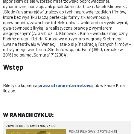
japońskim dziele wzorzec mistrzowsko poprowadzonej,
dynamicznej narracji. Jak pisali Adam Garbicz i Jacek Klinowski,
„Siedmiu samurajów” „należy do tych naprawdę rzadkich filmów,
które bez wysiłku łączą perfekcję formy z klarownością
opowiadania, zawartość intelektualna z walorami rozrywkowymi,
gwałtowność z liryką, a realistyczną prawdę z wymiarem
alegorycznym” (A. Garbicz, J. Klinowski, Kino – wehikuł magiczny.
Podróż druga). Dzieło Kurosawy otrzymało nagrodę Srebrnego
Lwa na festiwalu w Wenecji i stało się inspiracją licznych filmów –
od słynnego westernu „Siedmiu wspaniałych” (1960, remake w
2016) po
anime
„Samurai 7” (2004).
Wstęp
Bilety do kupienia
przez stronę internetową
lub w kasie Kina
Iluzjon.
W RAMACH CYKLU:
7 KWI, 18:00 - 15 KWIETNIA, 23:00
POKAZ FILMOWY | SPOTKANIE |