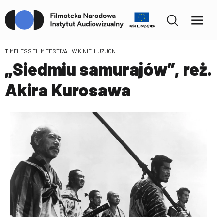
TIMELESS FILM FESTIVAL W KINIE ILUZJON
„Siedmiu samurajów”, reż.
Akira Kurosawa