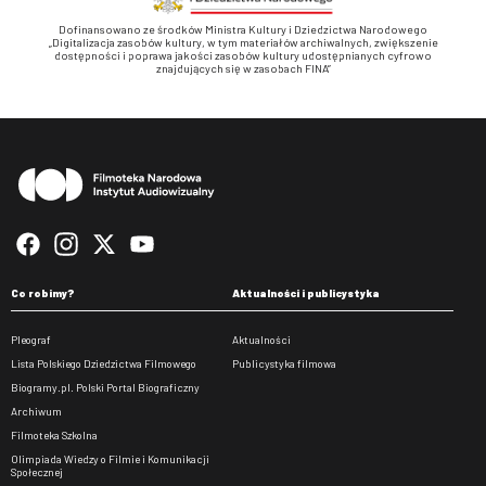
Dofinansowano ze środków Ministra Kultury i Dziedzictwa Narodowego
„Digitalizacja zasobów kultury, w tym materiałów archiwalnych, zwiększenie
dostępności i poprawa jakości zasobów kultury udostępnianych cyfrowo
znajdujących się w zasobach FINA”
Stopka
Co robimy?
Aktualności i publicystyka
Pleograf
Aktualności
Lista Polskiego Dziedzictwa Filmowego
Publicystyka filmowa
Biogramy.pl. Polski Portal Biograficzny
Archiwum
Filmoteka Szkolna
Olimpiada Wiedzy o Filmie i Komunikacji
Społecznej