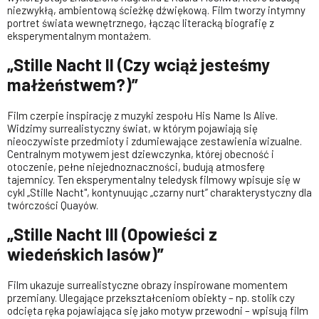
niezwykłą, ambientową ścieżkę dźwiękową. Film tworzy intymny
portret świata wewnętrznego, łącząc literacką biografię z
eksperymentalnym montażem.
„Stille Nacht II (Czy wciąż jesteśmy
małżeństwem?)”
Film czerpie inspirację z muzyki zespołu His Name Is Alive.
Widzimy surrealistyczny świat, w którym pojawiają się
nieoczywiste przedmioty i zdumiewające zestawienia wizualne.
Centralnym motywem jest dziewczynka, której obecność i
otoczenie, pełne niejednoznaczności, budują atmosferę
tajemnicy. Ten eksperymentalny teledysk filmowy wpisuje się w
cykl „Stille Nacht", kontynuując „czarny nurt” charakterystyczny dla
twórczości Quayów.
„Stille Nacht III (Opowieści z
wiedeńskich lasów)”
Film ukazuje surrealistyczne obrazy inspirowane momentem
przemiany. Ulegające przekształceniom obiekty – np. stolik czy
odcięta ręka pojawiająca się jako motyw przewodni – wpisują film