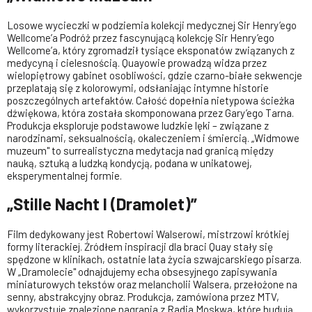
Losowe wycieczki w podziemia kolekcji medycznej Sir Henry’ego
Wellcome’a Podróż przez fascynującą kolekcję Sir Henry’ego
Wellcome’a, który zgromadził tysiące eksponatów związanych z
medycyną i cielesnością. Quayowie prowadzą widza przez
wielopiętrowy gabinet osobliwości, gdzie czarno-białe sekwencje
przeplatają się z kolorowymi, odsłaniając intymne historie
poszczególnych artefaktów. Całość dopełnia nietypowa ścieżka
dźwiękowa, która została skomponowana przez Gary’ego Tarna.
Produkcja eksploruje podstawowe ludzkie lęki – związane z
narodzinami, seksualnością, okaleczeniem i śmiercią. „Widmowe
muzeum" to surrealistyczna medytacja nad granicą między
nauką, sztuką a ludzką kondycją, podana w unikatowej,
eksperymentalnej formie.
„Stille Nacht I (Dramolet)”
Film dedykowany jest Robertowi Walserowi, mistrzowi krótkiej
formy literackiej. Źródłem inspiracji dla braci Quay stały się
spędzone w klinikach, ostatnie lata życia szwajcarskiego pisarza.
W „Dramolecie" odnajdujemy echa obsesyjnego zapisywania
miniaturowych tekstów oraz melancholii Walsera, przełożone na
senny, abstrakcyjny obraz. Produkcja, zamówiona przez MTV,
wykorzystuje znalezione nagrania z Radia Moskwa, które budują