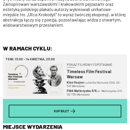
Zainspirowani warszawskimi i krakowskimi pejzażami oraz
estetyką polskiego plakatu autorzy wykreowali unikatowe
miejskie tło. „Ulica Krokodyli" to wyraz twórczej ekspresji, w której
abstrakcja łączy się z poezją, pozostawiając widza z otwartym,
wielowarstwowym przesłaniem.
W RAMACH CYKLU:
7 KWI, 13:00 - 14 KWIETNIA, 23:00
POKAZ FILMOWY | SPOTKANIE
Timeless Film Festival
Warsaw
Kino Iluzjon
Ludwika Narbutta 50A, 02-
541 Warszawa
FINA Wałbrzyska 3/5
ul. Wałbrzyska 3/5,
02-739 Warszawa
KUP BILET
MIEJSCE WYDARZENIA