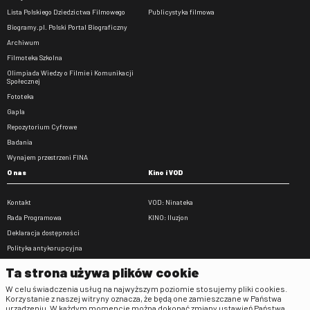
Lista Polskiego Dziedzictwa Filmowego
Publicystyka filmowa
Biogramy.pl. Polski Portal Biograficzny
Archiwum
Filmoteka Szkolna
Olimpiada Wiedzy o Filmie i Komunikacji
Społecznej
Fototeka
Gapla
Repozytorium Cyfrowe
Badania
Wynajem przestrzeni FINA
O nas
Kino i VOD
Kontakt
VOD: Ninateka
Rada Programowa
KINO: Iluzjon
Deklaracja dostępności
Polityka antykorupcyjna
BIP
Ta strona używa plików cookie
Zamówienia publiczne
W celu świadczenia usług na najwyższym poziomie stosujemy pliki cookies.
Praca w FINA
Korzystanie z naszej witryny oznacza, że będą one zamieszczane w Państwa
urządzeniu. W każdym momencie można dokonać zmiany ustawień Państwa
Regulaminy