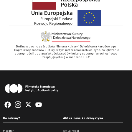
Dofinansowano ze środków Ministra Kultury i Dziedzictwa Narodowego
„Digitalizacja zasobów kultury, w tym materiałów archiwalnych, zwiększenie
dostępności i poprawa jakości zasobów kultury udostępnianych cyfrowo
znajdujących się w zasobach FINA”
Stopka
Co robimy?
Aktualności i publicystyka
Pleograf
Aktualności