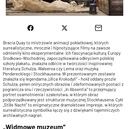
Bracia Quay to mistrzowie animacji poklatkowej, których
surrealistyczne, mroczne i hipnotyzujące filmy na zawsze
odmieniły kino eksperymentalne. Ich fascynacja kulturą Europy
Środkowo-Wschodniej, zapoczątkowana odkryciem polskiej
szkoły plakatu, znalazła odbicie w twórczości inspirowanej
literaturą Schulza, Walsersa czy Lema oraz muzyką
Pendereckiego i Stockhausena. W prezentowanym zestawie
znalazła się legendarna „Ulica Krokodyli" – hołd oddany prozie
Schulza, pełen onirycznych obrazów i zdeformowanych postaci z
pogranicza snu i rzeczywistości. „In Absentia" to przejmujący
portret osamotnienia i szaleństwa, w którym obraz
podporządkowany jest strukturze muzycznej Stockhausena. Cykl
„Stille Nacht" to enigmatyczne dramoletowe impresje, w których
surrealistyczna symbolika łączy się z dźwiękami tajemniczych
archiwalnych nagrań.
„Widmowe muzeum”