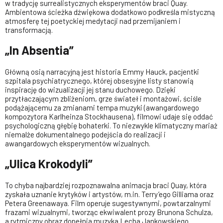
w tradycję surrealistycznych eksperymentów braci Quay.
Ambientowa ścieżka dźwiękowa dodatkowo podkreśla mistyczną
atmosferę tej poetyckiej medytacji nad przemijaniem i
transformacją.
„In Absentia”
Główną osią narracyjną jest historia Emmy Hauck, pacjentki
szpitala psychiatrycznego, której obsesyjne listy stanowią
inspirację do wizualizacji jej stanu duchowego. Dzięki
przytłaczającym zbliżeniom, grze świateł i montażowi, ściśle
podążającemu za zmianami tempa muzyki (awangardowego
kompozytora Karlheinza Stockhausena), filmowi udaje się oddać
psychologiczną głębię bohaterki. To niezwykle klimatyczny mariaż
niemalże dokumentalnego podejścia do realizacji i
awangardowych eksperymentów wizualnych.
„Ulica Krokodyli”
To chyba najbardziej rozpoznawalna animacja braci Quay, która
zyskała uznanie krytyków i artystów, m.in. Terry’ego Gilliama oraz
Petera Greenawaya. Film operuje sugestywnymi, powtarzalnymi
frazami wizualnymi, tworząc ekwiwalent prozy Brunona Schulza,
a rytmiczny obraz dopełnia muzyka Lecha Jankowskiego.