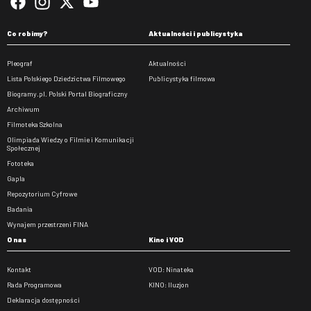
Co robimy?
Aktualności i publicystyka
Pleograf
Aktualności
Lista Polskiego Dziedzictwa Filmowego
Publicystyka filmowa
Biogramy.pl. Polski Portal Biograficzny
Archiwum
Filmoteka Szkolna
Olimpiada Wiedzy o Filmie i Komunikacji
Społecznej
Fototeka
Gapla
Repozytorium Cyfrowe
Badania
Wynajem przestrzeni FINA
O nas
Kino i VOD
Kontakt
VOD: Ninateka
Rada Programowa
KINO: Iluzjon
Deklaracja dostępności