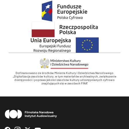
Dofinansowano ze środków Ministra Kultury i Dziedzictwa Narodowego
„Digitalizacja zasobów kultury, w tym materiałów archiwalnych, zwiększenie
dostępności i poprawa jakości zasobów kultury udostępnianych cyfrowo
znajdujących się w zasobach FINA”
Stopka