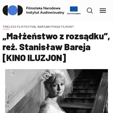
TIMELESS FILM FESTIVAL WARSAW
| POKAZ FILMOWY
„Małżeństwo z rozsądku”,
reż. Stanisław Bareja
[KINO ILUZJON]