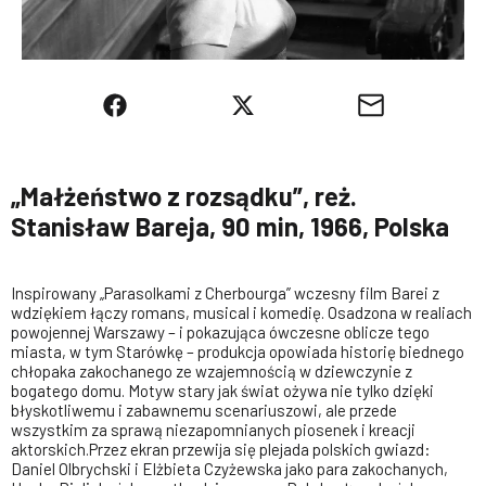
„Małżeństwo z rozsądku”, reż.
Stanisław Bareja, 90 min, 1966, Polska
Inspirowany „Parasolkami z Cherbourga” wczesny film Barei z
wdziękiem łączy romans, musical i komedię. Osadzona w realiach
powojennej Warszawy – i pokazująca ówczesne oblicze tego
miasta, w tym Starówkę – produkcja opowiada historię biednego
chłopaka zakochanego ze wzajemnością w dziewczynie z
bogatego domu. Motyw stary jak świat ożywa nie tylko dzięki
błyskotliwemu i zabawnemu scenariuszowi, ale przede
wszystkim za sprawą niezapomnianych piosenek i kreacji
aktorskich.Przez ekran przewija się plejada polskich gwiazd:
Daniel Olbrychski i Elżbieta Czyżewska jako para zakochanych,