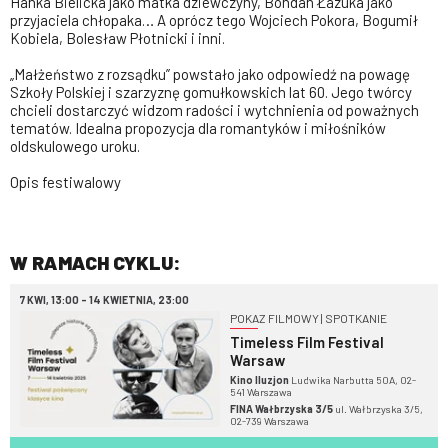
Hanka Bielicka jako matka dziewczyny, Bohdan Łazuka jako
przyjaciela chłopaka… A oprócz tego Wojciech Pokora, Bogumił
Kobiela, Bolesław Płotnicki i inni.
„Małżeństwo z rozsądku” powstało jako odpowiedź na powagę
Szkoły Polskiej i szarzyznę gomułkowskich lat 60. Jego twórcy
chcieli dostarczyć widzom radości i wytchnienia od poważnych
tematów. Idealna propozycja dla romantyków i miłośników
oldskulowego uroku.
Opis festiwalowy
W RAMACH CYKLU:
7 KWI, 13:00 - 14 KWIETNIA, 23:00
POKAZ FILMOWY | SPOTKANIE
Timeless Film Festival
Warsaw
Kino Iluzjon
Ludwika Narbutta 50A, 02-
541 Warszawa
FINA Wałbrzyska 3/5
ul. Wałbrzyska 3/5,
02-739 Warszawa