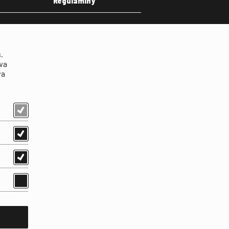
Regulaminy
eka
Regulamin strony
on
Klauzula informacyjna RODO
.
Regulamin użytkowania
wa
parkingu
wa
Regulamin użytkowania
parkingu podziemnego
Standardy ochrony
małoletnich
Regulamin kina Iluzjon
Regulamin udziału w
wydarzeniach plenerowych
na Dziedzińcu FINA
Regulamin dziedzińca
Regulamin Biblioteki