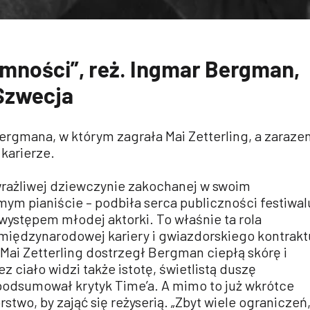
mności”, reż. Ingmar Bergman,
 Szwecja
ergmana, w którym zagrała Mai Zetterling, a zaraze
 karierze.
wrażliwej dziewczynie zakochanej w swoim
ym pianiście – podbiła serca publiczności festiwal
ystępem młodej aktorki. To właśnie ta rola
 międzynarodowej kariery i gwiazdorskiego kontrakt
W Mai Zetterling dostrzegł Bergman ciepłą skórę i
z ciało widzi także istotę, świetlistą duszę
 podsumował krytyk Time’a. A mimo to już wkrótce
rstwo, by zająć się reżyserią. „Zbyt wiele ograniczeń