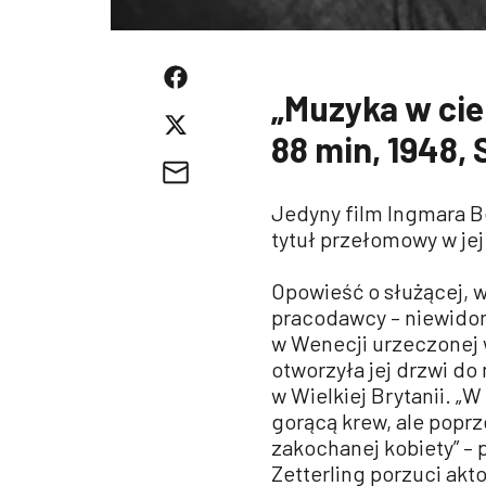
„Muzyka w cie
88 min, 1948,
Jedyny film Ingmara B
tytuł przełomowy w jej
Opowieść o służącej, 
pracodawcy – niewidom
w Wenecji urzeczonej w
otworzyła jej drzwi do
w Wielkiej Brytanii. „
gorącą krew, ale poprze
zakochanej kobiety” –
Zetterling porzuci akto