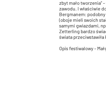
zbyt mało tworzenia” –
zawodu. I właściwie do
Bergmanem: podobny jęz
(oboje mieli swoich st
samymi gwiazdami, np. 
Zetterling bardzo świa
świata przeciwstawiła
Opis festiwalowy – Ma