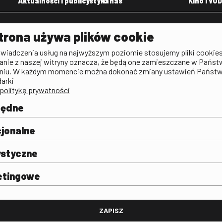
Aktualności i publicystyka
O nas
Kino i VOD
Aktualności
Kontakt
VOD: Ninat
trona używa plików cookie
zictwa
Publicystyka filmowa
Rada Programowa
KINO: Iluzj
świadczenia usług na najwyższym poziomie stosujemy pliki cookies
Deklaracja dostępności
anie z naszej witryny oznacza, że będą one zamieszczane w Państ
rtal
niu. W każdym momencie można dokonać zmiany ustawień Państ
Polityka antykorupcyjna
darki
politykę prywatności
BIP
Zamówienia publiczne
będne
Praca w FINA
mie i
j
jonalne
ystyczne
etingowe
FINA
ZAPISZ