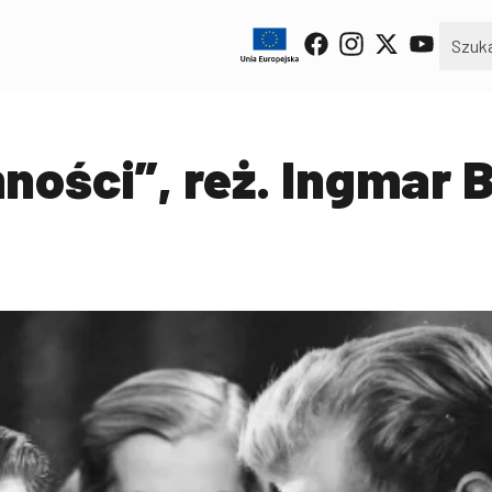
ności”, reż. Ingmar