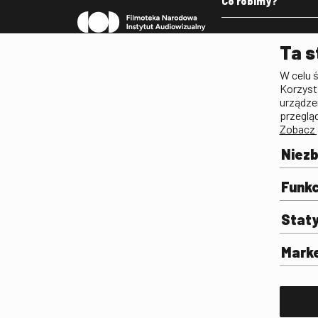
Co robimy?
Pleograf
Ta s
Lista Polskiego Dzied
W celu 
Filmowego
Korzyst
Biogramy.pl. Polski Po
urządze
Biograficzny
przeglą
Zobacz 
Archiwum
Filmoteka Szkolna
Niez
Olimpiada Wiedzy o Fil
Komunikacji Społeczne
Funkc
Fototeka
Stat
Gapla
Repozytorium Cyfrowe
Mark
Badania
Wynajem przestrzeni 