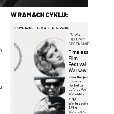
W RAMACH CYKLU:
7 KWI, 13:00 - 14 KWIETNIA, 23:00
POKAZ
FILMOWY |
SPOTKANIE
m
Timeless
Film
Festival
Warsaw
u
Kino Iluzjon
Ludwika
Narbutta
u
50A, 02-541
Warszawa
FINA
Wałbrzyska
3/5
ul.
,
Wałbrzyska