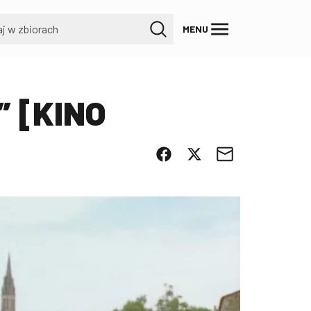
MENU
” [KINO