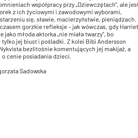
pomnieniach współpracy przy „Dziewczętach", ale jes
torek z ich życiowymi i zawodowymi wyborami,
 starzeniu się, sławie, macierzyństwie, pieniądzach.
czasem gorzkie refleksje – jak wówczas, gdy Harrie
e jako młoda aktorka „nie miała twarzy”, bo
tylko jej biust i pośladki. Z kolei Bibi Andersson
ykvista bezlitośnie komentujących jej makijaż, a
o cenie posiadania dzieci.
łgorzata Sadowska