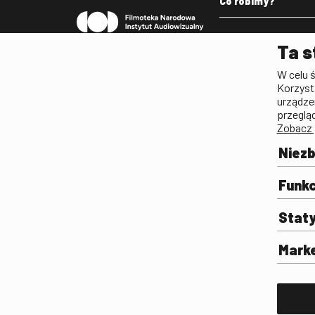
Co robimy?
Pleograf
Ta s
Lista Polskiego Dzied
W celu 
Filmowego
Korzyst
Biogramy.pl. Polski Po
urządze
Biograficzny
przeglą
Zobacz 
Archiwum
Filmoteka Szkolna
Niez
Olimpiada Wiedzy o Fil
Komunikacji Społeczne
Funkc
Fototeka
Stat
Gapla
Repozytorium Cyfrowe
Mark
Badania
Wynajem przestrzeni 