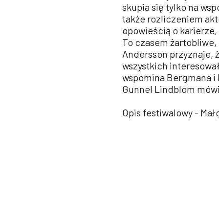
skupia się tylko na ws
także rozliczeniem ak
opowieścią o karierze,
To czasem żartobliwe, 
Andersson przyznaje, ż
wszystkich interesował 
wspomina Bergmana i N
Gunnel Lindblom mówi 
Opis festiwalowy - Ma