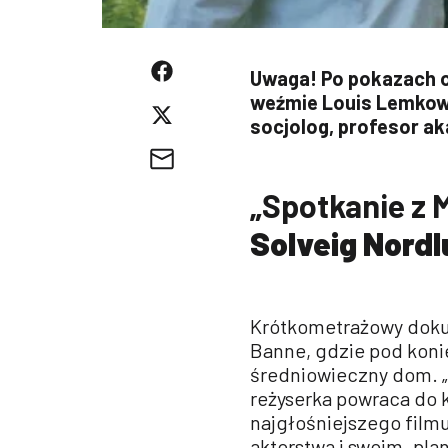
Uwaga! Po pokazach o
weźmie Louis Lemkow Ze
socjolog, profesor ak
„Spotkanie z M
Solveig Nordl
Krótkometrażowy doku
Banne, gdzie pod konie
średniowieczny dom. „
reżyserka powraca do k
najgłośniejszego film
aktorstwa i swoim „plan