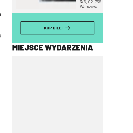
3/5, 02-739
Warszawa
m
KUP BILET
u
MIEJSCE WYDARZENIA