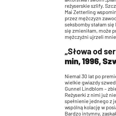
reżyserskie szlify. Szc
Mai Zetterling wspomi
przez mężczyzn zawodzi
seksbomby stałam się k
się zmieniłam, może p
mężczyźni ujrzeli mnie
„Słowa od ser
min, 1996, Sz
Niemal 30 lat po premi
wielkie gwiazdy szwedz
Gunnel Lindblom – zbie
Reżyserki z nimi już ni
spełnienie jednego z j
wspólną kolację w pos
Bardzo intymny, zaska