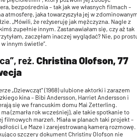
zera, bezpośrednia – tak jak we własnych filmach –
na atmosferę, jaka towarzyszyła jej w zdominowany
e. „Mówili, że reżyseruję jak mężczyzna. Nagle z
imś zupełnie innym. Zastanawiałam się, czy aż tak
rzytyłam, zaczęłam inaczej wyglądać? Nie, po prost
 w innym świetle”.
ca”, reż.
Christina Olofson, 77
wecja
erze „Dziewcząt" (1968) ulubione aktorki i zarazem
kiego kina – Bibi Andersson, Harriet Andersson i
rają się we francuskim domu Mai Zetterling.
e ma (zmarła rok wcześniej), ale takie spotkanie to
ej filmowych marzeń. Miała w planach taki projekt –
iadłości Le Maze i zarejestrowaną kamerą rozmowę.
kująco szczery dokument Christiny Olofson nie