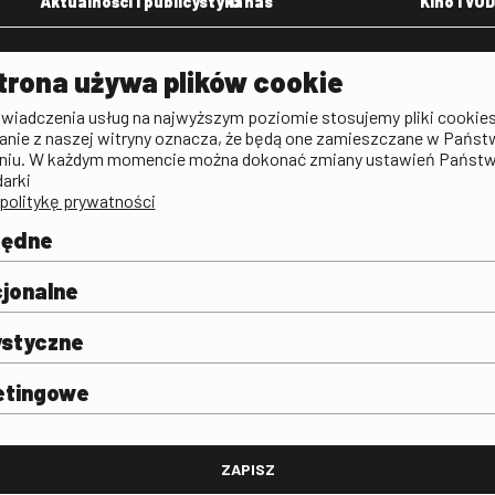
Aktualności i publicystyka
O nas
Kino i VOD
Aktualności
Kontakt
VOD: Ninat
trona używa plików cookie
zictwa
Publicystyka filmowa
Rada Programowa
KINO: Iluzj
świadczenia usług na najwyższym poziomie stosujemy pliki cookies
Deklaracja dostępności
anie z naszej witryny oznacza, że będą one zamieszczane w Państ
rtal
niu. W każdym momencie można dokonać zmiany ustawień Państ
Polityka antykorupcyjna
darki
politykę prywatności
BIP
Zamówienia publiczne
będne
Praca w FINA
mie i
j
jonalne
ystyczne
etingowe
FINA
ZAPISZ