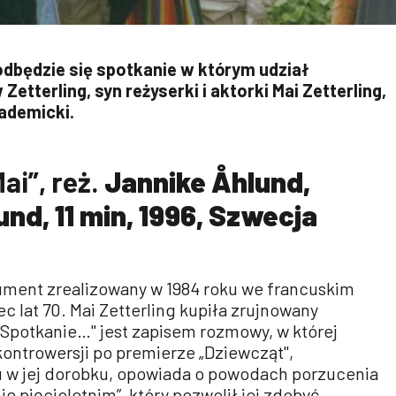
dbędzie się spotkanie w którym udział
tterling, syn reżyserki i aktorki Mai Zetterling,
ademicki.
ai”, reż.
Jannike Åhlund,
und, 11 min, 1996, Szwecja
ment zrealizowany w 1984 roku we francuskim
c lat 70. Mai Zetterling kupiła zrujnowany
Spotkanie…" jest zapisem rozmowy, w której
ontrowersji po premierze „Dziewcząt",
u w jej dorobku, opowiada o powodach porzucenia
ie pięcioletnim”, który pozwolił jej zdobyć