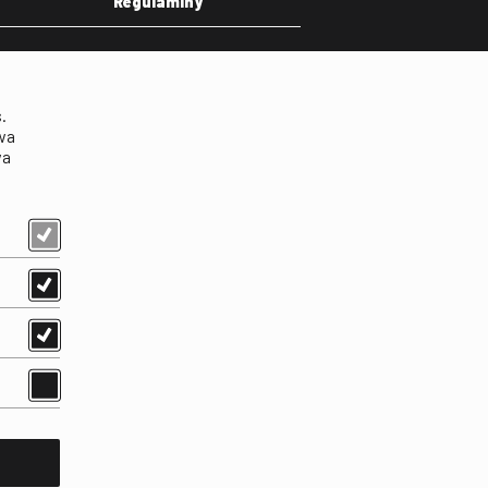
Regulaminy
eka
Regulamin strony
on
Klauzula informacyjna RODO
.
Regulamin użytkowania
wa
parkingu
wa
Regulamin użytkowania
parkingu podziemnego
Standardy ochrony
małoletnich
Regulamin kina Iluzjon
Regulamin udziału w
wydarzeniach plenerowych
na Dziedzińcu FINA
Regulamin dziedzińca
Regulamin Biblioteki