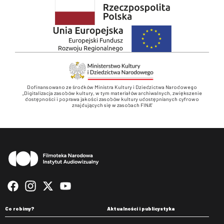
Dofinansowano ze środków Ministra Kultury i Dziedzictwa Narodowego
„Digitalizacja zasobów kultury, w tym materiałów archiwalnych, zwiększenie
dostępności i poprawa jakości zasobów kultury udostępnianych cyfrowo
znajdujących się w zasobach FINA”
Stopka
Co robimy?
Aktualności i publicystyka