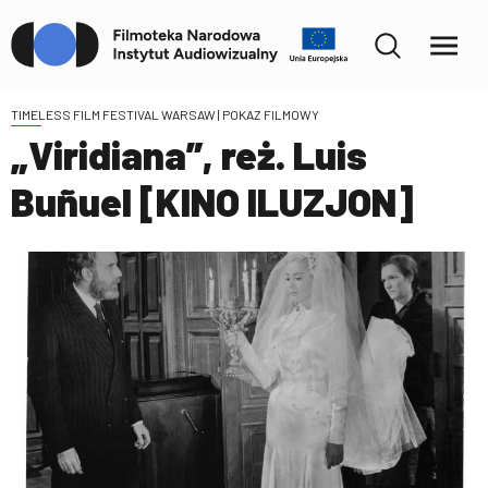
TIMELESS FILM FESTIVAL WARSAW
| POKAZ FILMOWY
„Viridiana”, reż. Luis
Buñuel [KINO ILUZJON]