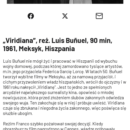
„Viridiana”, reż. Luis Buñuel, 90 min,
1961, Meksyk, Hiszpania
Luis Buñuel nie mógł żyć i pracować w Hiszpanii od wybuchu
wojny domowej, podczas której zamordowano tysiące artystów,
m.in. jego przyjaciela Federica Garcíę Lorcę. W latach 50. Buñuel
tworzył wybitne filmy w Meksyku, aż za namową przyjaciół, i
cichym przyzwoleniem władz hiszpańskich, wrócił do ojczyzny i w
1961 roku nakręcił „Viridianę”. Jest to jedno ze spełnionych
arcydzieł największego surrealisty kina, opowieść o młodej
nowicjuszce, która przed złożeniem ślubów zakonnych odwiedza
swojego wuja. Ten zakochuje się w niej i próbuje uwieść. Viridiana
czuje się zbrukana i niegodna życia zakonnego, więc poświęca się
służbie ubogim.
Reżim Franco szybko pożałował swojej decyzji. Kiedy
obrazoburczy film nagrodzono w Cannes, władze próbowały