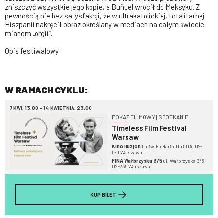
zniszczyć wszystkie jego kopie, a Buñuel wrócił do Meksyku. Z
pewnością nie bez satysfakcji, że w ultrakatolickiej, totalitarnej
Hiszpanii nakręcił obraz określany w mediach na całym świecie
mianem „orgii”.
Opis festiwalowy
W RAMACH CYKLU:
7 KWI, 13:00 - 14 KWIETNIA, 23:00
POKAZ FILMOWY | SPOTKANIE
Timeless Film Festival
Warsaw
Kino Iluzjon
Ludwika Narbutta 50A, 02-
541 Warszawa
FINA Wałbrzyska 3/5
ul. Wałbrzyska 3/5,
02-739 Warszawa
KUP BILET