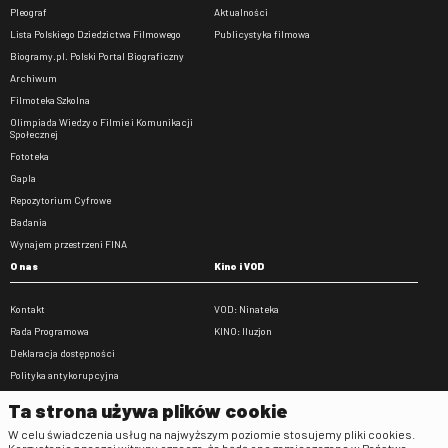
Pleograf
Aktualności
Lista Polskiego Dziedzictwa Filmowego
Publicystyka filmowa
Biogramy.pl. Polski Portal Biograficzny
Archiwum
Filmoteka Szkolna
Olimpiada Wiedzy o Filmie i Komunikacji
Społecznej
Fototeka
Gapla
Repozytorium Cyfrowe
Badania
Wynajem przestrzeni FINA
O nas
Kino i VOD
Kontakt
VOD: Ninateka
Rada Programowa
KINO: Iluzjon
Deklaracja dostępności
Polityka antykorupcyjna
BIP
Ta strona używa plików cookie
Zamówienia publiczne
W celu świadczenia usług na najwyższym poziomie stosujemy pliki cookies.
Praca w FINA
Korzystanie z naszej witryny oznacza, że będą one zamieszczane w Państwa