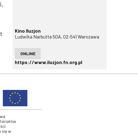
i,
Kino Iluzjon
t
Ludwika Narbutta 50A, 02-541 Warszawa
ONLINE
https://www.iluzjon.fn.org.pl
twa
ateriałów
ści
 się w