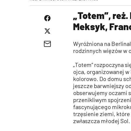
„Totem”, reż. 
Meksyk, Franc
Wyróżniona na Berlinale
rodzinnych więzów w 
„Totem” rozpoczyna si
ojca, organizowanej w 
kolorowo. Do domu scho
jeszcze barwniejszy o
obserwujemy oczami sie
przenikliwym spojrzen
fascynującego mikrok
trzęsienie ziemi, któr
zwłaszcza młodej Sol.