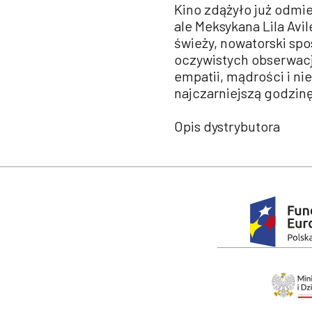
Kino zdążyło już odmie
ale Meksykana Lila Avi
świeży, nowatorski spos
oczywistych obserwacji
empatii, mądrości i n
najczarniejszą godzinę
Opis dystrybutora