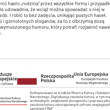
nić hasło „rodzina” przez wszystkie formy i przypadk
lés udowadnia, że wciąż można opowiadać o niej w
ób. I robić to bez zadęcia, unikając pustych haseł,
 i górnolotnych sloganów, za to z olbrzymią dozą
iewymuszonego humoru, który potrafi rozjaśnić nawe
.
Dofinansowano ze środków Ministra Kultury i Dziedzic
Narodowego „Digitalizacja zasobów kultury, w tym m
archiwalnych, zwiększenie dostępności i poprawa jako
zasobów kultury udostępnianych cyfrowo znajdujących
zasobach FINA”