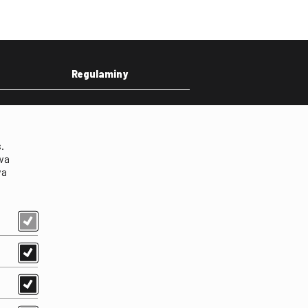
Regulaminy
eka
Regulamin strony
on
Klauzula informacyjna RODO
.
Regulamin użytkowania
wa
parkingu
wa
Regulamin użytkowania
parkingu podziemnego
Standardy ochrony
małoletnich
Regulamin kina Iluzjon
Regulamin udziału w
wydarzeniach plenerowych
na Dziedzińcu FINA