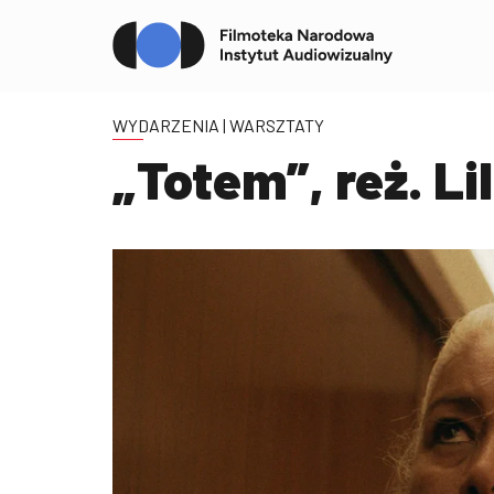
WYDARZENIA
| WARSZTATY
„Totem”, reż. Li