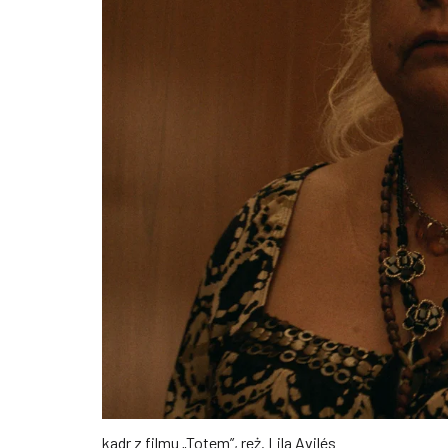
kadr z filmu „Totem”, reż. Lila Avilés