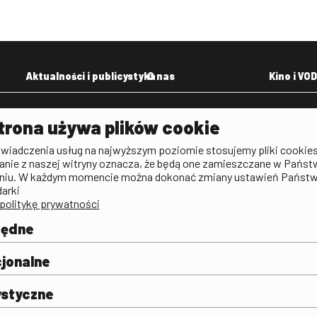
Aktualności i publicystyka
O nas
Kino i VOD
Aktualności
Kontakt
VOD: Ninat
trona używa plików cookie
zictwa
Publicystyka filmowa
Rada Programowa
KINO: Iluzj
świadczenia usług na najwyższym poziomie stosujemy pliki cookies
Deklaracja dostępności
anie z naszej witryny oznacza, że będą one zamieszczane w Państ
rtal
niu. W każdym momencie można dokonać zmiany ustawień Państ
Polityka antykorupcyjna
darki
politykę prywatności
BIP
Zamówienia publiczne
będne
Praca w FINA
mie i
j
jonalne
ystyczne