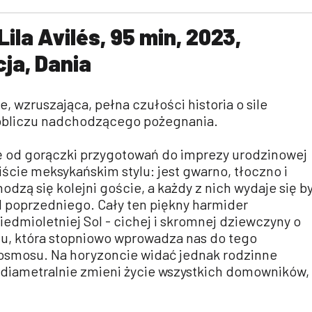
Lila Avilés, 95 min, 2023,
ja, Dania
, wzruszająca, pełna czułości historia o sile
obliczu nadchodzącego pożegnania.
ę od gorączki przygotowań do imprezy urodzinowej
iście meksykańskim stylu: jest gwarno, tłoczno i
dzą się kolejni goście, a każdy z nich wydaje się b
d poprzedniego. Cały ten piękny harmider
dmioletniej Sol - cichej i skromnej dziewczyny o
iu, która stopniowo wprowadza nas do tego
osmosu. Na horyzoncie widać jednak rodzinne
e diametralnie zmieni życie wszystkich domowników,