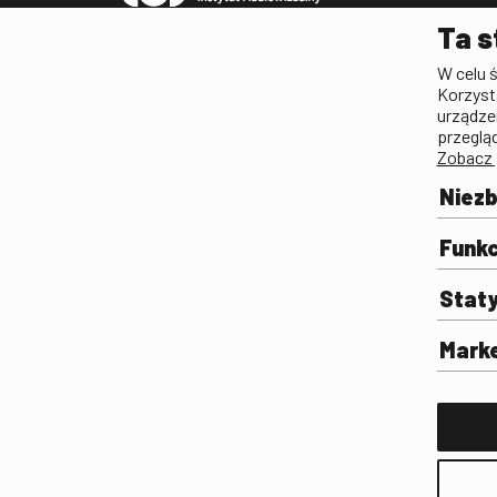
Pleograf
Ta s
Lista Polskiego Dzied
W celu 
Filmowego
Korzyst
Biogramy.pl. Polski Po
urządze
Biograficzny
przeglą
Zobacz 
Archiwum
Filmoteka Szkolna
Niez
Olimpiada Wiedzy o Fil
Komunikacji Społeczne
Funkc
Fototeka
Stat
Gapla
Repozytorium Cyfrowe
Mark
Badania
Wynajem przestrzeni 