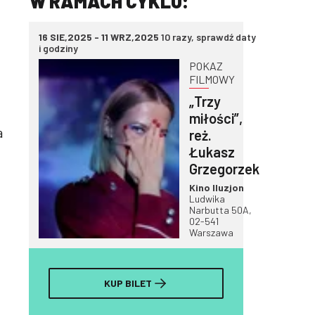
W RAMACH CYKLU:
16 SIE,2025 - 11 WRZ,2025
10 razy, sprawdź daty
i godziny
POKAZ
FILMOWY
„Trzy
miłości”,
a
reż.
Łukasz
Grzegorzek
Kino Iluzjon
Ludwika
Narbutta 50A,
02-541
Warszawa
KUP BILET