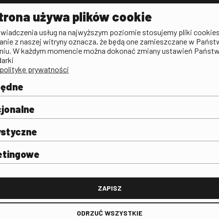
Aktualności
Kontakt
VOD: Ninat
trona używa plików cookie
zictwa
Publicystyka filmowa
Rada Programowa
KINO: Iluzj
świadczenia usług na najwyższym poziomie stosujemy pliki cookies
Deklaracja dostępności
anie z naszej witryny oznacza, że będą one zamieszczane w Państ
rtal
niu. W każdym momencie można dokonać zmiany ustawień Państ
Polityka antykorupcyjna
darki
politykę prywatności
BIP
Zamówienia publiczne
będne
Praca w FINA
mie i
j
jonalne
ystyczne
etingowe
FINA
ZAPISZ
ODRZUĆ WSZYSTKIE