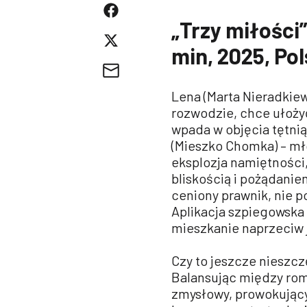
„Trzy miłości”
min, 2025, Po
Lena (Marta Nieradkiew
rozwodzie, chce ułoży
wpada w objęcia tętni
(Mieszko Chomka) – mł
eksplozja namiętności
bliskością i pożądanie
ceniony prawnik, nie p
Aplikacja szpiegowska 
mieszkanie naprzeciw je
Czy to jeszcze nieszcz
Balansując między rom
zmysłowy, prowokujący 