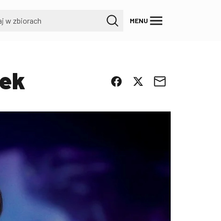
MENU
zek