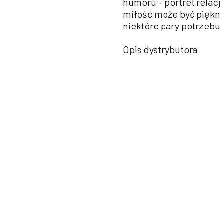
humoru – portret relac
miłość może być piękna
niektóre pary potrzebuj
Opis dystrybutora