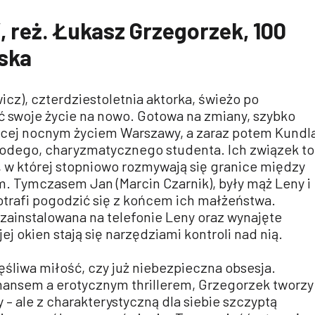
, reż. Łukasz Grzegorzek, 100
lska
icz), czterdziestoletnia aktorka, świeżo po
ć swoje życie na nowo. Gotowa na zmiany, szybko
ącej nocnym życiem Warszawy, a zaraz potem Kundl
odego, charyzmatycznego studenta. Ich związek to
, w której stopniowo rozmywają się granice między
m. Tymczasem Jan (Marcin Czarnik), były mąż Leny i
otrafi pogodzić się z końcem ich małżeństwa.
zainstalowana na telefonie Leny oraz wynajęte
j okien stają się narzędziami kontroli nad nią.
ęśliwa miłość, czy już niebezpieczna obsesja.
ansem a erotycznym thrillerem, Grzegorzek tworzy
– ale z charakterystyczną dla siebie szczyptą