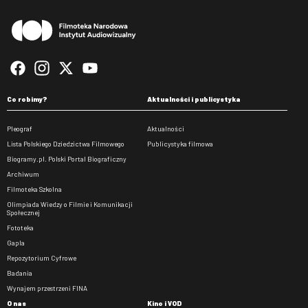
Co robimy?
Aktualności i publicystyka
Pleograf
Aktualności
Lista Polskiego Dziedzictwa Filmowego
Publicystyka filmowa
Biogramy.pl. Polski Portal Biograficzny
Archiwum
Filmoteka Szkolna
Olimpiada Wiedzy o Filmie i Komunikacji
Społecznej
Fototeka
Gapla
Repozytorium Cyfrowe
Badania
Wynajem przestrzeni FINA
O nas
Kino i VOD