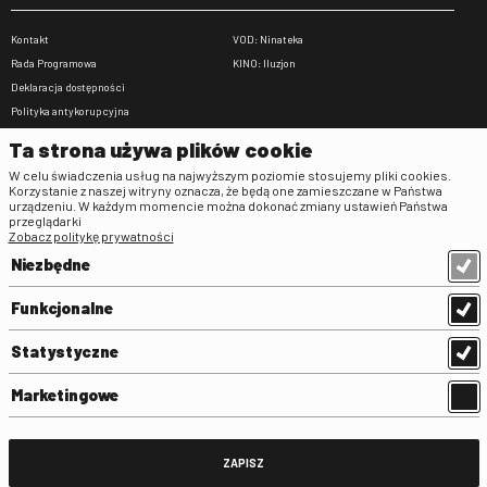
Kontakt
VOD: Ninateka
Rada Programowa
KINO: Iluzjon
Deklaracja dostępności
Polityka antykorupcyjna
BIP
Ta strona używa plików cookie
Zamówienia publiczne
W celu świadczenia usług na najwyższym poziomie stosujemy pliki cookies.
Praca w FINA
Korzystanie z naszej witryny oznacza, że będą one zamieszczane w Państwa
urządzeniu. W każdym momencie można dokonać zmiany ustawień Państwa
Regulaminy
przeglądarki
Zobacz politykę prywatności
Regulamin strony
Niezbędne
Klauzula informacyjna RODO
Regulamin użytkowania parkingu
Funkcjonalne
Regulamin użytkowania parkingu
podziemnego
Statystyczne
Standardy ochrony małoletnich
Regulamin kina Iluzjon
Marketingowe
Regulamin udziału w wydarzeniach
plenerowych na Dziedzińcu FINA
Regulamin dziedzińca
ZAPISZ
Regulamin Biblioteki