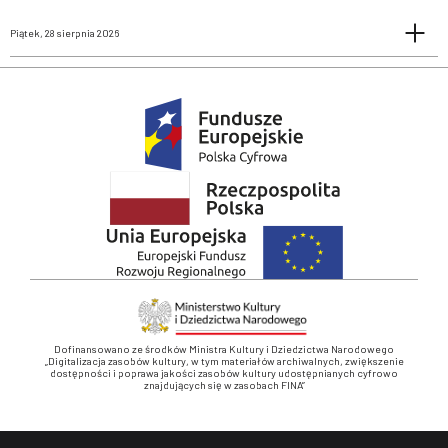
Piątek, 28 sierpnia 2026
Dofinansowano ze środków Ministra Kultury i Dziedzictwa Narodowego
„Digitalizacja zasobów kultury, w tym materiałów archiwalnych, zwiększenie
dostępności i poprawa jakości zasobów kultury udostępnianych cyfrowo
znajdujących się w zasobach FINA”
Stopka