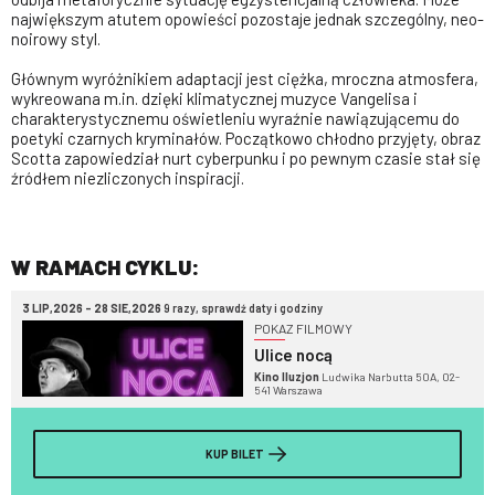
największym atutem opowieści pozostaje jednak szczególny, neo-
noirowy styl.
Głównym wyróżnikiem adaptacji jest ciężka, mroczna atmosfera,
wykreowana m.in. dzięki klimatycznej muzyce Vangelisa i
charakterystycznemu oświetleniu wyraźnie nawiązującemu do
poetyki czarnych kryminałów. Początkowo chłodno przyjęty, obraz
Scotta zapowiedział nurt cyberpunku i po pewnym czasie stał się
źródłem niezliczonych inspiracji.
W RAMACH CYKLU:
3 LIP,2026 - 28 SIE,2026
9 razy, sprawdź daty i godziny
POKAZ FILMOWY
Ulice nocą
Kino Iluzjon
Ludwika Narbutta 50A, 02-
541 Warszawa
KUP BILET