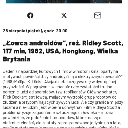
28 sierpnia (piątek), godz. 20.00
„Łowca androidów”, reż. Ridley Scott,
117 min, 1982, USA, Hongkong, Wielka
Brytania
Jeden z najbardziej kultowych filmów w historii kina, oparty na
motywach powieści „Czy androidy śnią o elektrycznych owcach?”
(1968) Philipa K. Dicka. Akcja dzieła rozgrywa się w dystopijnej
przyszłości. W pogrążonej w chaosie rzeczywistości trudno
odróżnić ludzi od androidów, tzw. replikantów. Główny bohater,
Rick Deckart jest łowcą, mającym wytropić grupę robotów do
złudzenia przypominających żywych ludzi. Ale czy granica między
ludźmi a nie-ludźmi jest w pełni uchwytna? Film Ridleya Scotta
problematyzuje zagadnienie sztucznego człowieka – można
powiedzieć, że położenie humanoidów, które marzą o
nieśmiertelności, ale zostały zaprogramowane jedynie na 4 lata,
odbija metaforycznie sytuację egzystencjalną człowieka. Może