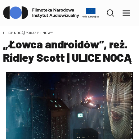
ULICE NOCĄ
| POKAZ FILMOWY
„Łowca androidów”, reż.
Ridley Scott | ULICE NOCĄ