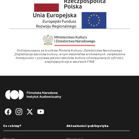
Dofinansowano ze środków Ministra Kultury i Dziedzictwa Narodowego
„Digitalizacja zasobów kultury, w tym materiałów archiwalnych, zwiększenie
dostępności i poprawa jakości zasobów kultury udostępnianych cyfrowo
znajdujących się w zasobach FINA”
Stopka
Co robimy?
Aktualności i publicystyka
Pleograf
Aktualności