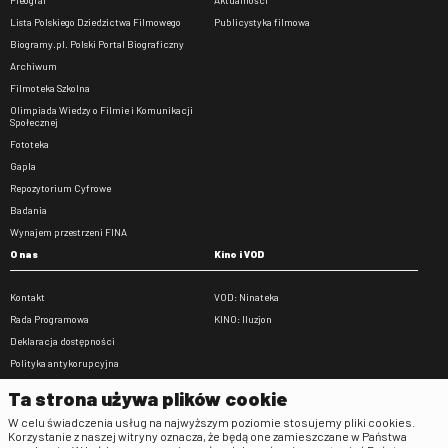
Lista Polskiego Dziedzictwa Filmowego
Publicystyka filmowa
Biogramy.pl. Polski Portal Biograficzny
Archiwum
Filmoteka Szkolna
Olimpiada Wiedzy o Filmie i Komunikacji
Społecznej
Fototeka
Gapla
Repozytorium Cyfrowe
Badania
Wynajem przestrzeni FINA
O nas
Kino i VOD
Kontakt
VOD: Ninateka
Rada Programowa
KINO: Iluzjon
Deklaracja dostępności
Polityka antykorupcyjna
BIP
Ta strona używa plików cookie
Zamówienia publiczne
W celu świadczenia usług na najwyższym poziomie stosujemy pliki cookies.
Praca w FINA
Korzystanie z naszej witryny oznacza, że będą one zamieszczane w Państwa