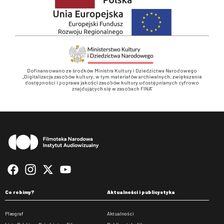
Dofinansowano ze środków Ministra Kultury i Dziedzictwa Narodowego
„Digitalizacja zasobów kultury, w tym materiałów archiwalnych, zwiększenie
dostępności i poprawa jakości zasobów kultury udostępnianych cyfrowo
znajdujących się w zasobach FINA”
Stopka
Co robimy?
Aktualności i publicystyka
Pleograf
Aktualności