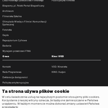
Lista Polskiego Dziedzictwa Filmowego
Publicystyka filmowa
Biogramy.pl. Polski Portal Biograficzny
Archiwum
Filmoteka Szkolna
Olimpiada Wiedzy o Filmie i Komunikacji
Społecznej
Fototeka
Gapla
Repozytorium Cyfrowe
Badania
Wynajem przestrzeni FINA
O nas
Kino i VOD
Kontakt
VOD: Ninateka
Rada Programowa
KINO: Iluzjon
Deklaracja dostępności
Polityka antykorupcyjna
BIP
Ta strona używa plików cookie
Zamówienia publiczne
W celu świadczenia usług na najwyższym poziomie stosujemy pliki cookies.
Praca w FINA
Korzystanie z naszej witryny oznacza, że będą one zamieszczane w Państwa
urządzeniu. W każdym momencie można dokonać zmiany ustawień Państwa
Regulaminy
przeglądarki