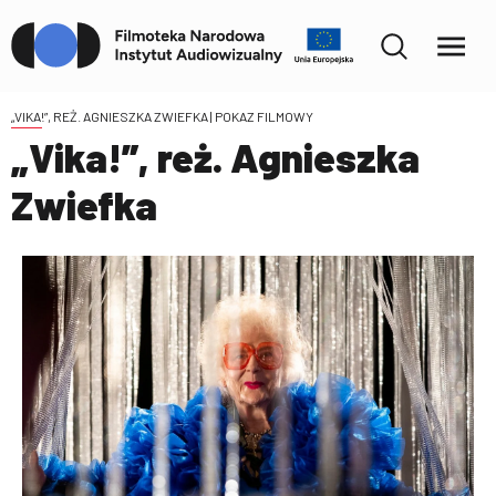
„VIKA!”, REŻ. AGNIESZKA ZWIEFKA
| POKAZ FILMOWY
„Vika!”, reż. Agnieszka
Zwiefka