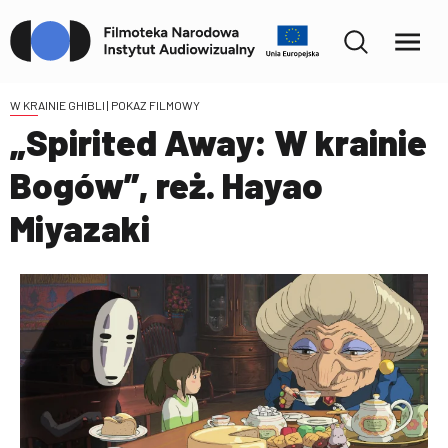
W KRAINIE GHIBLI
| POKAZ FILMOWY
„Spirited Away: W krainie
Bogów”, reż. Hayao
Miyazaki