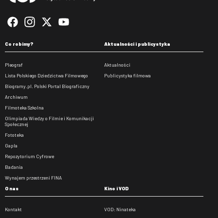
Co robimy?
Aktualności i publicystyka
Pleograf
Aktualności
Lista Polskiego Dziedzictwa Filmowego
Publicystyka filmowa
Biogramy.pl. Polski Portal Biograficzny
Archiwum
Filmoteka Szkolna
Olimpiada Wiedzy o Filmie i Komunikacji
Społecznej
Fototeka
Gapla
Repozytorium Cyfrowe
Badania
Wynajem przestrzeni FINA
O nas
Kino i VOD
Kontakt
VOD: Ninateka