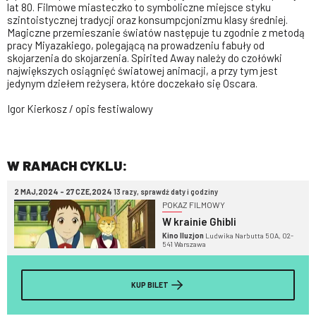
lat 80. Filmowe miasteczko to symboliczne miejsce styku
szintoistycznej tradycji oraz konsumpcjonizmu klasy średniej.
Magiczne przemieszanie światów następuje tu zgodnie z metodą
pracy Miyazakiego, polegającą na prowadzeniu fabuły od
skojarzenia do skojarzenia. Spirited Away należy do czołówki
największych osiągnięć światowej animacji, a przy tym jest
jedynym dziełem reżysera, które doczekało się Oscara.
Igor Kierkosz / opis festiwalowy
W RAMACH CYKLU:
2 MAJ,2024 - 27 CZE,2024
13 razy, sprawdź daty i godziny
POKAZ FILMOWY
W krainie Ghibli
Kino Iluzjon
Ludwika Narbutta 50A, 02-
541 Warszawa
KUP BILET