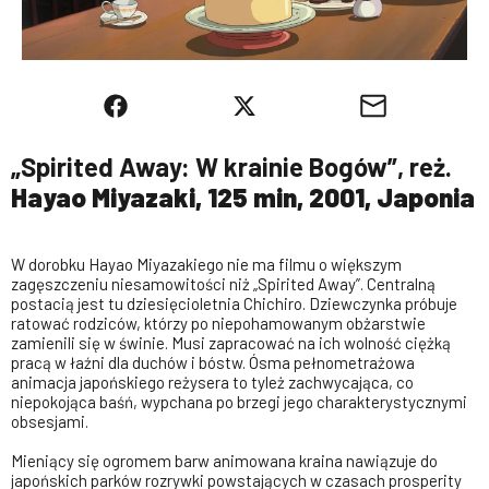
„Spirited Away: W krainie Bogów”, reż.
Hayao Miyazaki, 125 min, 2001, Japonia
W dorobku Hayao Miyazakiego nie ma filmu o większym
zagęszczeniu niesamowitości niż „Spirited Away”. Centralną
postacią jest tu dziesięcioletnia Chichiro. Dziewczynka próbuje
ratować rodziców, którzy po niepohamowanym obżarstwie
zamienili się w świnie. Musi zapracować na ich wolność ciężką
pracą w łaźni dla duchów i bóstw. Ósma pełnometrażowa
animacja japońskiego reżysera to tyleż zachwycająca, co
niepokojąca baśń, wypchana po brzegi jego charakterystycznymi
obsesjami.
Mieniący się ogromem barw animowana kraina nawiązuje do
japońskich parków rozrywki powstających w czasach prosperity