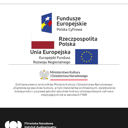
Dofinansowano ze środków Ministra Kultury i Dziedzictwa Narodowego
„Digitalizacja zasobów kultury, w tym materiałów archiwalnych, zwiększenie
dostępności i poprawa jakości zasobów kultury udostępnianych cyfrowo
znajdujących się w zasobach FINA”
Stopka