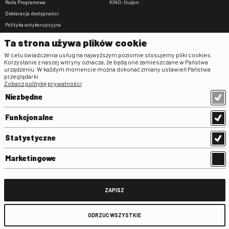
Rada Programowa
KINO: Iluzjon
Deklaracja dostępności
Polityka antykorupcyjna
BIP
Ta strona używa plików cookie
Zamówienia publiczne
W celu świadczenia usług na najwyższym poziomie stosujemy pliki cookies.
Praca w FINA
Korzystanie z naszej witryny oznacza, że będą one zamieszczane w Państwa
urządzeniu. W każdym momencie można dokonać zmiany ustawień Państwa
Regulaminy
przeglądarki
Zobacz politykę prywatności
Regulamin strony
Niezbędne
Klauzula informacyjna RODO
Regulamin użytkowania parkingu
Funkcjonalne
Regulamin użytkowania parkingu
podziemnego
Statystyczne
Standardy ochrony małoletnich
Regulamin kina Iluzjon
Marketingowe
Regulamin udziału w wydarzeniach
plenerowych na Dziedzińcu FINA
Regulamin dziedzińca
ZAPISZ
Regulamin Biblioteki
ODRZUĆ WSZYSTKIE