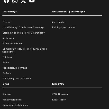
Co robimy?
Aktualności i publicystyka
Pleograf
Aktualności
Lista Polskiego Dziedzictwa Filmowego
Publicystyka filmowa
Biogramy.pl. Polski Portal Biograficzny
Archiwum
Filmoteka Szkolna
Olimpiada Wiedzy o Filmie i Komunikacji
Społecznej
Fototeka
Gapla
Repozytorium Cyfrowe
Badania
Wynajem przestrzeni FINA
O nas
Kino i VOD
Kontakt
VOD: Ninateka
Rada Programowa
KINO: Iluzjon
Deklaracja dostępności