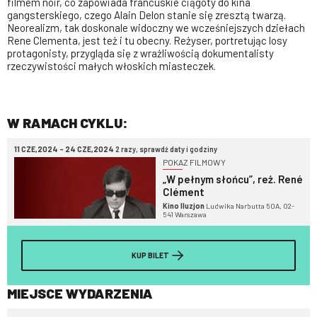
filmem noir, co zapowiada francuskie ciągoty do kina
gangsterskiego, czego Alain Delon stanie się zresztą twarzą.
Neorealizm, tak doskonale widoczny we wcześniejszych dziełach
Rene Clementa, jest też i tu obecny. Reżyser, portretując losy
protagonisty, przygląda się z wrażliwością dokumentalisty
rzeczywistości małych włoskich miasteczek.
W RAMACH CYKLU:
11 CZE,2024 - 24 CZE,2024
2 razy, sprawdź daty i godziny
POKAZ FILMOWY
„W pełnym słońcu”, reż. René
Clément
Kino Iluzjon
Ludwika Narbutta 50A, 02-
541 Warszawa
KUP BILET
MIEJSCE WYDARZENIA