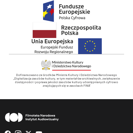
Dofinansowano ze środków Ministra Kultury i Dziedzictwa Narodowego
„Digitalizacja zasobów kultury, w tym materiałów archiwalnych, zwiększenie
dostępności i poprawa jakości zasobów kultury udostępnianych cyfrowo
znajdujących się w zasobach FINA”
Stopka