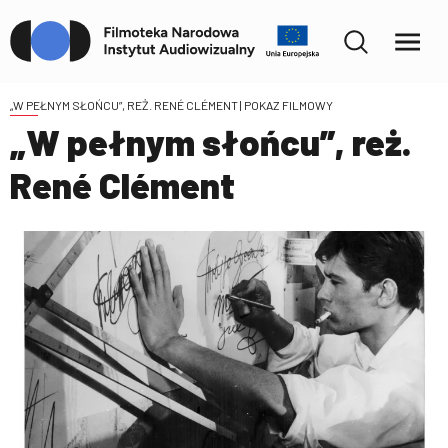
„W PEŁNYM SŁOŃCU”, REŻ. RENÉ CLÉMENT
| POKAZ FILMOWY
„W pełnym słońcu”, reż.
René Clément