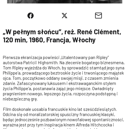
„W pełnym słońcu”, reż. René Clément,
120 min, 1960, Francja, Włochy
Pierwsza ekranizacja powieści „Utalentowany pan Ripley”
autorstwa Patricii Highsmith. Na zlecenie bogatego biznesmena,
Tom Ripley wyjeżdża do Włoch, by sprowadzić stamtąd jego syna
Philippe'a, prowadzącego beztroskie życie i trwoniącego majątek
ojca. Tom, początkowo oddany swojej misji, z czasem zmienia
zdanie. Zafascynowany luksusem i ekstrawaganckim stylem
życia Philippe'a, postanawia zająć jego miejsce. Owładnięty
pragnieniem nowego, lepszego życia, rozpoczyna podstępną i
niebezpieczną grę.
Film doskonale uosabia francuskie kino lat sześćdziesiątych.
Odcina się od moralizatorskiej spuścizny francuskiej klasyki,
będąc jednocześnie pozbawionym nowofalowej spontaniczności,
wyraźna jest przy tym inspiracja kinem Alfreda Hitchcocka i