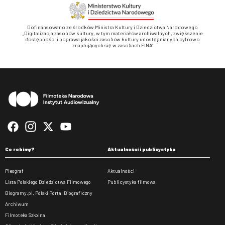
Dofinansowano ze środków Ministra Kultury i Dziedzictwa Narodowego
„Digitalizacja zasobów kultury, w tym materiałów archiwalnych, zwiększenie
dostępności i poprawa jakości zasobów kultury udostępnianych cyfrowo
znajdujących się w zasobach FINA”
Stopka
Co robimy?
Aktualności i publicystyka
Pleograf
Aktualności
Lista Polskiego Dziedzictwa Filmowego
Publicystyka filmowa
Biogramy.pl. Polski Portal Biograficzny
Archiwum
Filmoteka Szkolna