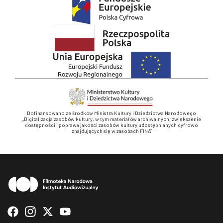
Dofinansowano ze środków Ministra Kultury i Dziedzictwa Narodowego
„Digitalizacja zasobów kultury, w tym materiałów archiwalnych, zwiększenie
dostępności i poprawa jakości zasobów kultury udostępnianych cyfrowo
znajdujących się w zasobach FINA”
Stopka