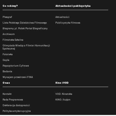
Co robimy?
Aktualności i publicystyka
Pleograf
Aktualności
Lista Polskiego Dziedzictwa Filmowego
Publicystyka filmowa
Biogramy.pl. Polski Portal Biograficzny
Archiwum
Filmoteka Szkolna
Olimpiada Wiedzy o Filmie i Komunikacji
Społecznej
Fototeka
Gapla
Repozytorium Cyfrowe
Badania
Wynajem przestrzeni FINA
O nas
Kino i VOD
Kontakt
VOD: Ninateka
Rada Programowa
KINO: Iluzjon
Deklaracja dostępności
Polityka antykorupcyjna