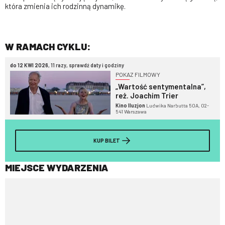
która zmienia ich rodzinną dynamikę.
W RAMACH CYKLU:
do 12 KWI 2026
, 11 razy, sprawdź daty i godziny
POKAZ FILMOWY
„Wartość sentymentalna”,
reż. Joachim Trier
Kino Iluzjon
Ludwika Narbutta 50A, 02-
541 Warszawa
KUP BILET
MIEJSCE WYDARZENIA