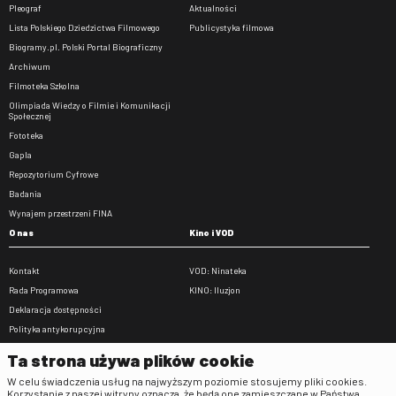
Pleograf
Aktualności
Lista Polskiego Dziedzictwa Filmowego
Publicystyka filmowa
Biogramy.pl. Polski Portal Biograficzny
Archiwum
Filmoteka Szkolna
Olimpiada Wiedzy o Filmie i Komunikacji
Społecznej
Fototeka
Gapla
Repozytorium Cyfrowe
Badania
Wynajem przestrzeni FINA
O nas
Kino i VOD
Kontakt
VOD: Ninateka
Rada Programowa
KINO: Iluzjon
Deklaracja dostępności
Polityka antykorupcyjna
BIP
Ta strona używa plików cookie
Zamówienia publiczne
W celu świadczenia usług na najwyższym poziomie stosujemy pliki cookies.
Praca w FINA
Korzystanie z naszej witryny oznacza, że będą one zamieszczane w Państwa