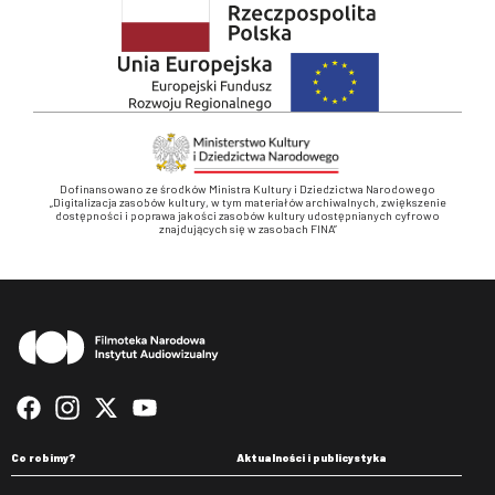
Dofinansowano ze środków Ministra Kultury i Dziedzictwa Narodowego
„Digitalizacja zasobów kultury, w tym materiałów archiwalnych, zwiększenie
dostępności i poprawa jakości zasobów kultury udostępnianych cyfrowo
znajdujących się w zasobach FINA”
Stopka
Co robimy?
Aktualności i publicystyka