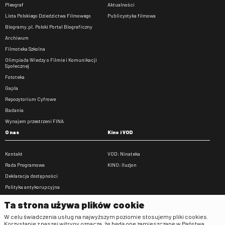
Pleograf
Aktualności
Lista Polskiego Dziedzictwa Filmowego
Publicystyka filmowa
Biogramy.pl. Polski Portal Biograficzny
Archiwum
Filmoteka Szkolna
Olimpiada Wiedzy o Filmie i Komunikacji
Społecznej
Fototeka
Gapla
Repozytorium Cyfrowe
Badania
Wynajem przestrzeni FINA
O nas
Kino i VOD
Kontakt
VOD: Ninateka
Rada Programowa
KINO: Iluzjon
Deklaracja dostępności
Polityka antykorupcyjna
BIP
Ta strona używa plików cookie
Zamówienia publiczne
W celu świadczenia usług na najwyższym poziomie stosujemy pliki cookies.
Praca w FINA
Korzystanie z naszej witryny oznacza, że będą one zamieszczane w Państwa