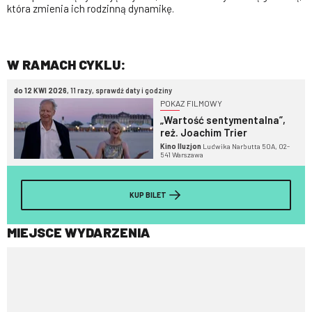
która zmienia ich rodzinną dynamikę.
W RAMACH CYKLU:
do 12 KWI 2026
, 11 razy, sprawdź daty i godziny
POKAZ FILMOWY
„Wartość sentymentalna”,
reż. Joachim Trier
Kino Iluzjon
Ludwika Narbutta 50A, 02-
541 Warszawa
KUP BILET
MIEJSCE WYDARZENIA