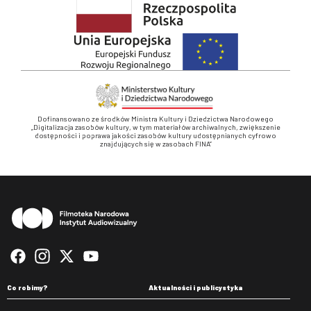
Dofinansowano ze środków Ministra Kultury i Dziedzictwa Narodowego
„Digitalizacja zasobów kultury, w tym materiałów archiwalnych, zwiększenie
dostępności i poprawa jakości zasobów kultury udostępnianych cyfrowo
znajdujących się w zasobach FINA”
Stopka
Co robimy?
Aktualności i publicystyka