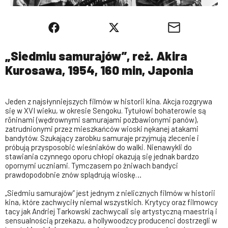
„Siedmiu samurajów”, reż. Akira
Kurosawa, 1954, 160 min, Japonia
Jeden z najsłynniejszych filmów w historii kina. Akcja rozgrywa
się w XVI wieku, w okresie Sengoku. Tytułowi bohaterowie są
rōninami (wędrownymi samurajami pozbawionymi panów),
zatrudnionymi przez mieszkańców wioski nękanej atakami
bandytów. Szukający zarobku samuraje przyjmują zlecenie i
próbują przysposobić wieśniaków do walki. Nienawykli do
stawiania czynnego oporu chłopi okazują się jednak bardzo
opornymi uczniami. Tymczasem po żniwach bandyci
prawdopodobnie znów splądrują wioskę…
„Siedmiu samurajów” jest jednym z nielicznych filmów w historii
kina, które zachwyciły niemal wszystkich. Krytycy oraz filmowcy
tacy jak Andriej Tarkowski zachwycali się artystyczną maestrią i
sensualnością przekazu, a hollywoodzcy producenci dostrzegli w