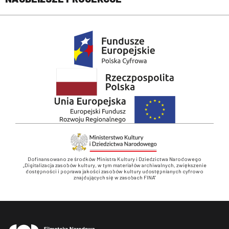
Dofinansowano ze środków Ministra Kultury i Dziedzictwa Narodowego
„Digitalizacja zasobów kultury, w tym materiałów archiwalnych, zwiększenie
dostępności i poprawa jakości zasobów kultury udostępnianych cyfrowo
znajdujących się w zasobach FINA”
Stopka