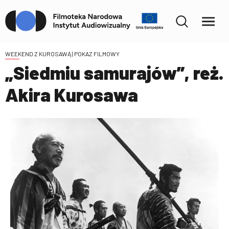
WEEKEND Z KUROSAWĄ
| POKAZ FILMOWY
„Siedmiu samurajów”, reż.
Akira Kurosawa