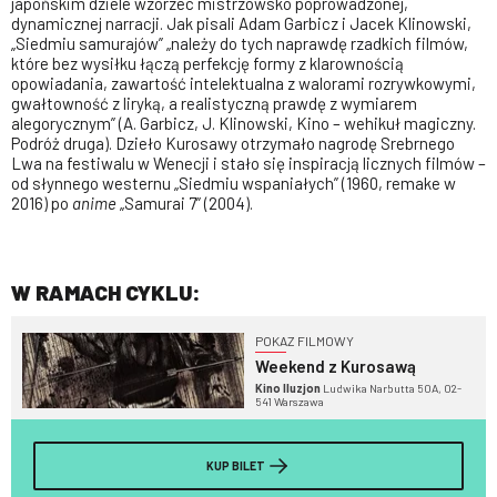
japońskim dziele wzorzec mistrzowsko poprowadzonej,
dynamicznej narracji. Jak pisali Adam Garbicz i Jacek Klinowski,
„Siedmiu samurajów” „należy do tych naprawdę rzadkich filmów,
które bez wysiłku łączą perfekcję formy z klarownością
opowiadania, zawartość intelektualna z walorami rozrywkowymi,
gwałtowność z liryką, a realistyczną prawdę z wymiarem
alegorycznym” (A. Garbicz, J. Klinowski, Kino – wehikuł magiczny.
Podróż druga). Dzieło Kurosawy otrzymało nagrodę Srebrnego
Lwa na festiwalu w Wenecji i stało się inspiracją licznych filmów –
od słynnego westernu „Siedmiu wspaniałych” (1960, remake w
2016) po
anime
„Samurai 7” (2004).
W RAMACH CYKLU:
POKAZ FILMOWY
Weekend z Kurosawą
Kino Iluzjon
Ludwika Narbutta 50A, 02-
541 Warszawa
KUP BILET