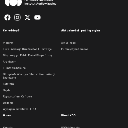
Co robimy?
Aktualności i publicystyka
Pleograf
Aktualności
Lista Polskiego Dziedzictwa Filmowego
Publicystyka filmowa
Biogramy.pl. Polski Portal Biograficzny
Archiwum
Filmoteka Szkolna
Olimpiada Wiedzy o Filmie i Komunikacji
Społecznej
Fototeka
Gapla
Repozytorium Cyfrowe
Badania
Wynajem przestrzeni FINA
O nas
Kino i VOD
Kontakt
VOD: Ninateka