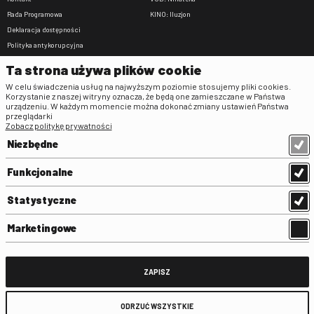
Rada Programowa
KINO: Iluzjon
Deklaracja dostępności
Polityka antykorupcyjna
BIP
Ta strona używa plików cookie
Zamówienia publiczne
W celu świadczenia usług na najwyższym poziomie stosujemy pliki cookies.
Praca w FINA
Korzystanie z naszej witryny oznacza, że będą one zamieszczane w Państwa
urządzeniu. W każdym momencie można dokonać zmiany ustawień Państwa
Regulaminy
przeglądarki
Zobacz politykę prywatności
Regulamin strony
Niezbędne
Klauzula informacyjna RODO
Regulamin użytkowania parkingu
Funkcjonalne
Regulamin użytkowania parkingu
podziemnego
Statystyczne
Standardy ochrony małoletnich
Regulamin kina Iluzjon
Marketingowe
Regulamin udziału w wydarzeniach
plenerowych na Dziedzińcu FINA
Regulamin dziedzińca
ZAPISZ
Regulamin Biblioteki
ODRZUĆ WSZYSTKIE