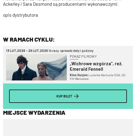
Ackerley i Sara Desmond są producentami wykonawczymi.
opis dystrybutora
W RAMACH CYKLU:
13 LUT,2026 - 26 LUT,2026
14 razy, sprawdź daty i godziny
POKAZ FILMOWY
„Wichrowe wzgórza”, reż.
Emerald Fennell
Kino Iluzjon
Ludwika Narbutta 50A, 02-
541 Warszawa
KUP BILET
MIEJSCE WYDARZENIA