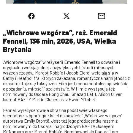
„Wichrowe wzgórza”, reż. Emerald
Fennell, 136 min, 2026, USA, Wielka
Brytania
„Wichrowe wzgórza” w reżyserii Emerald Fennell to odważna i
oryginalna wersja jednej z największych historii miłosnych
wszech czasów. Margot Robbie i Jacob Elordi wcielają się w
Cathy i Heathcliffa, których zakazana, romantyczna namiętność z
czasem staje się toksyczna. Film jest monumentalną opowieścią
o pożądaniu, miłości i szaleństwie. W filmie występują też
nominowany do Oscara Hong Chau, Shazad Latif, Alison Oliver,
laureat BAFTY Martin Clunes oraz Ewan Mitchell.
Fennell wyreżyserowała obraz na podstawie własnego
scenariusza, opartego z kolei na powieści „Wichrowe wzgórza”
autorstwa Emily Brontë. Jest też jego producentką razem z
nominowanym do Oscara i nagrodzonym BAFTĄ Joseyem
McNamarą oraz Margot Robbie. Nominowani do Oscara Tom