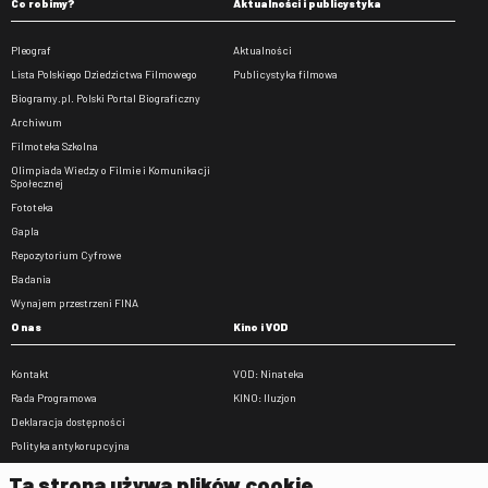
Co robimy?
Aktualności i publicystyka
Pleograf
Aktualności
Lista Polskiego Dziedzictwa Filmowego
Publicystyka filmowa
Biogramy.pl. Polski Portal Biograficzny
Archiwum
Filmoteka Szkolna
Olimpiada Wiedzy o Filmie i Komunikacji
Społecznej
Fototeka
Gapla
Repozytorium Cyfrowe
Badania
Wynajem przestrzeni FINA
O nas
Kino i VOD
Kontakt
VOD: Ninateka
Rada Programowa
KINO: Iluzjon
Deklaracja dostępności
Polityka antykorupcyjna
BIP
Ta strona używa plików cookie