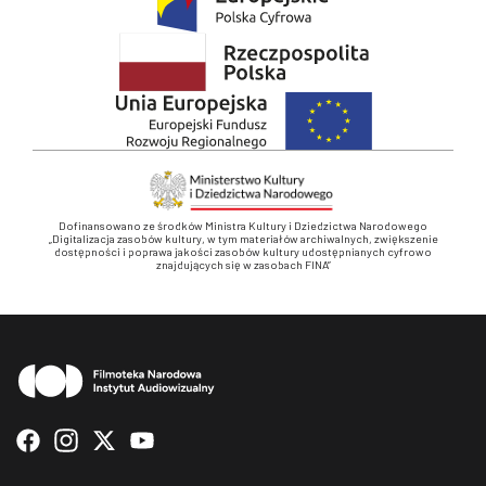
Dofinansowano ze środków Ministra Kultury i Dziedzictwa Narodowego
„Digitalizacja zasobów kultury, w tym materiałów archiwalnych, zwiększenie
dostępności i poprawa jakości zasobów kultury udostępnianych cyfrowo
znajdujących się w zasobach FINA”
Stopka