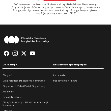
Dofinansowano ze środków Ministra Kultury i Dziedzictwa Narodowego
„Digitalizacja zasobów kultury, w tym materiałów archiwalnych, zwiększenie
dostępności i poprawa jakości zasobów kultury udostępnianych cyfrowo
znajdujących się w zasobach FINA”
Stopka
Co robimy?
Aktualności i publicystyka
Pleograf
Aktualności
Lista Polskiego Dziedzictwa Filmowego
Publicystyka filmowa
Biogramy.pl. Polski Portal Biograficzny
Archiwum
Filmoteka Szkolna
Olimpiada Wiedzy o Filmie i Komunikacji
Społecznej
Fototeka