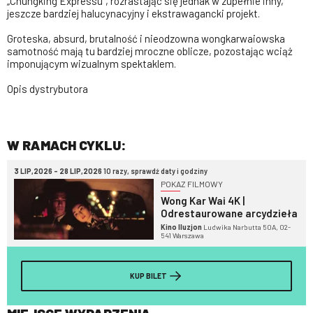
„Chungking Expressu”, rozrastając się jednak w zupełnie inny,
jeszcze bardziej halucynacyjny i ekstrawagancki projekt.
Groteska, absurd, brutalność i nieodzowna wongkarwaiowska
samotność mają tu bardziej mroczne oblicze, pozostając wciąż
imponującym wizualnym spektaklem.
Opis dystrybutora
W RAMACH CYKLU:
3 LIP,2026 - 28 LIP,2026
10 razy, sprawdź daty i godziny
POKAZ FILMOWY
Wong Kar Wai 4K |
Odrestaurowane arcydzieła
Kino Iluzjon
Ludwika Narbutta 50A, 02-
541 Warszawa
KUP BILET
MIEJSCE WYDARZENIA