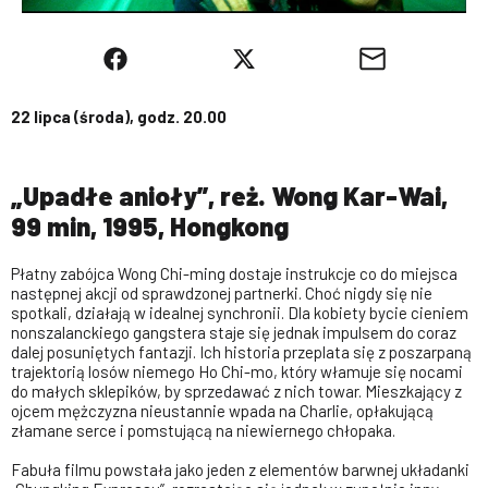
22 lipca (środa), godz. 20.00
„Upadłe anioły”, reż. Wong Kar-Wai,
99 min, 1995, Hongkong
Płatny zabójca Wong Chi-ming dostaje instrukcje co do miejsca
następnej akcji od sprawdzonej partnerki. Choć nigdy się nie
spotkali, działają w idealnej synchronii. Dla kobiety bycie cieniem
nonszalanckiego gangstera staje się jednak impulsem do coraz
dalej posuniętych fantazji. Ich historia przeplata się z poszarpaną
trajektorią losów niemego Ho Chi-mo, który włamuje się nocami
do małych sklepików, by sprzedawać z nich towar. Mieszkający z
ojcem mężczyzna nieustannie wpada na Charlie, opłakującą
złamane serce i pomstującą na niewiernego chłopaka.
Fabuła filmu powstała jako jeden z elementów barwnej układanki