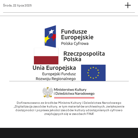
Środa, 22 lipca 2026
Dofinansowano ze środków Ministra Kultury i Dziedzictwa Narodowego
„Digitalizacja zasobów kultury, w tym materiałów archiwalnych, zwiększenie
dostępności i poprawa jakości zasobów kultury udostępnianych cyfrowo
znajdujących się w zasobach FINA”
Stopka