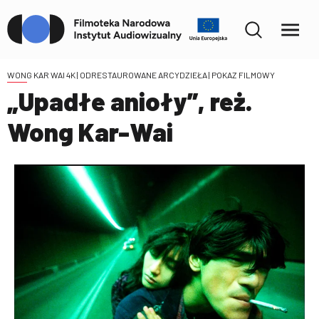
WONG KAR WAI 4K | ODRESTAUROWANE ARCYDZIEŁA
| POKAZ FILMOWY
„Upadłe anioły”, reż.
Wong Kar-Wai