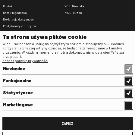
Kontakt
VOD: Ninateka
Rada Programowa
KINO: Iluzjon
Deklaracja dostępności
Polityka antykorupcyjna
BIP
Ta strona używa plików cookie
Zamówienia publiczne
W celu świadczenia usług na najwyższym poziomie stosujemy pliki cookies.
Praca w FINA
Korzystanie z naszej witryny oznacza, że będą one zamieszczane w Państwa
urządzeniu. W każdym momencie można dokonać zmiany ustawień Państwa
Regulaminy
przeglądarki
Zobacz politykę prywatności
Regulamin strony
Niezbędne
Klauzula informacyjna RODO
Regulamin użytkowania parkingu
Funkcjonalne
Regulamin użytkowania parkingu
podziemnego
Statystyczne
Standardy ochrony małoletnich
Regulamin kina Iluzjon
Marketingowe
Regulamin udziału w wydarzeniach
plenerowych na Dziedzińcu FINA
Regulamin dziedzińca
ZAPISZ
Regulamin Biblioteki