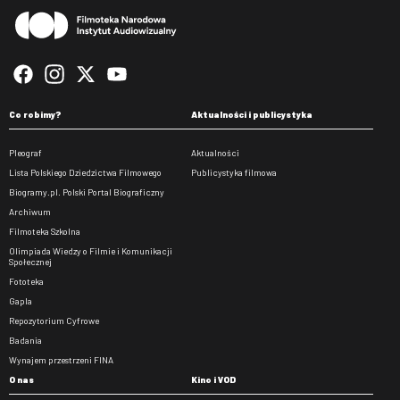
Co robimy?
Aktualności i publicystyka
Pleograf
Aktualności
Lista Polskiego Dziedzictwa Filmowego
Publicystyka filmowa
Biogramy.pl. Polski Portal Biograficzny
Archiwum
Filmoteka Szkolna
Olimpiada Wiedzy o Filmie i Komunikacji
Społecznej
Fototeka
Gapla
Repozytorium Cyfrowe
Badania
Wynajem przestrzeni FINA
O nas
Kino i VOD