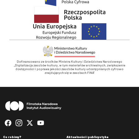
Dofinansowano ze środków Ministra Kultury i Dziedzictwa Narodowego
„Digitalizacja zasobów kultury, w tym materiałów archiwalnych, zwiększenie
dostępności i poprawa jakości zasobów kultury udostępnianych cyfrowo
znajdujących się w zasobach FINA”
Stopka
Co robimy?
Aktualności i publicystyka