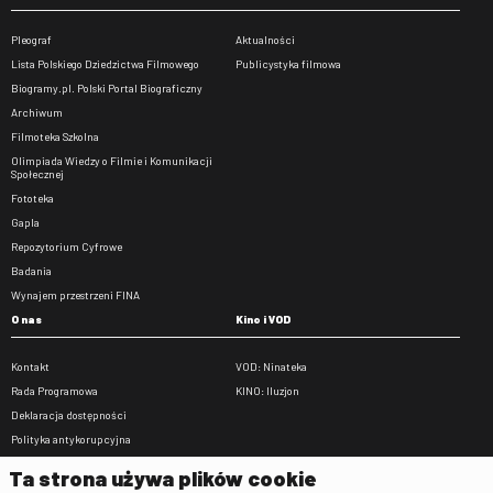
Pleograf
Aktualności
Lista Polskiego Dziedzictwa Filmowego
Publicystyka filmowa
Biogramy.pl. Polski Portal Biograficzny
Archiwum
Filmoteka Szkolna
Olimpiada Wiedzy o Filmie i Komunikacji
Społecznej
Fototeka
Gapla
Repozytorium Cyfrowe
Badania
Wynajem przestrzeni FINA
O nas
Kino i VOD
Kontakt
VOD: Ninateka
Rada Programowa
KINO: Iluzjon
Deklaracja dostępności
Polityka antykorupcyjna
BIP
Ta strona używa plików cookie
Zamówienia publiczne