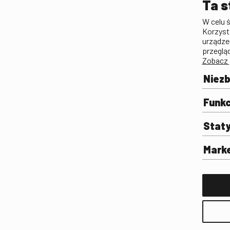
Ta s
Lista Polskiego Dzied
W celu 
Filmowego
Korzyst
Biogramy.pl. Polski Po
urządze
Biograficzny
przeglą
Zobacz 
Archiwum
Filmoteka Szkolna
Niez
Olimpiada Wiedzy o Fil
Komunikacji Społeczne
Funkc
Fototeka
Stat
Gapla
Repozytorium Cyfrowe
Mark
Badania
Wynajem przestrzeni 