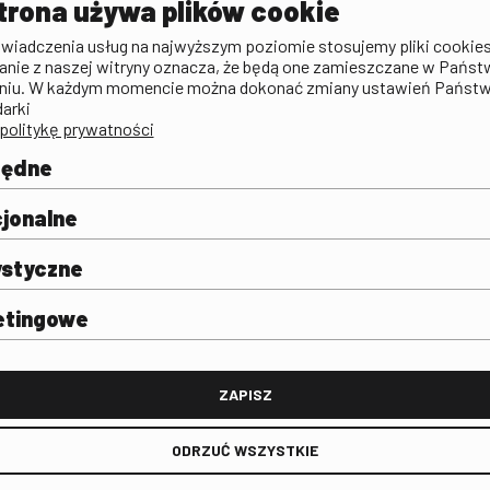
trona używa plików cookie
zictwa
Publicystyka filmowa
Rada Programowa
KINO: Iluzj
świadczenia usług na najwyższym poziomie stosujemy pliki cookies
Deklaracja dostępności
anie z naszej witryny oznacza, że będą one zamieszczane w Państ
rtal
niu. W każdym momencie można dokonać zmiany ustawień Państ
Polityka antykorupcyjna
darki
politykę prywatności
BIP
Zamówienia publiczne
będne
Praca w FINA
mie i
j
jonalne
ystyczne
etingowe
FINA
ZAPISZ
ODRZUĆ WSZYSTKIE