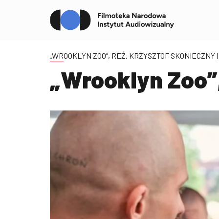
„WROOKLYN ZOO”, REŻ. KRZYSZTOF SKONIECZNY
„Wrooklyn Zoo”,