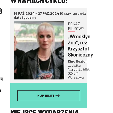
W RAMACH CYKLU:
8
18 PAŹ,2024 - 27 PAŹ,2024
10 razy, sprawdź
daty i godziny
POKAZ
FILMOWY
„Wrooklyn
Zoo”, reż.
Krzysztof
Skonieczny
Kino Iluzjon
Ludwika
Narbutta 50A,
02-541
ją
Warszawa
a
KUP BILET
MIEJSCE WYDARZENIA