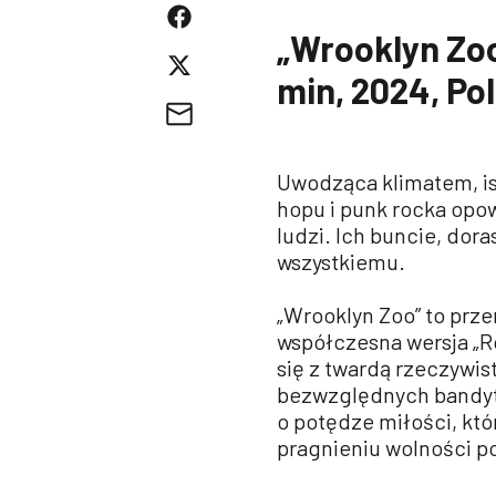
„Wrooklyn Zoo
min, 2024, Po
Uwodząca klimatem, is
hopu i punk rocka opow
ludzi. Ich buncie, dor
wszystkiemu.
„Wrooklyn Zoo” to prze
współczesna wersja „Rom
się z twardą rzeczywi
bezwzględnych bandytó
o potędze miłości, któ
pragnieniu wolności po