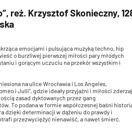
”, reż. Krzysztof Skonieczny, 12
lska
krząca emocjami i pulsująca muzyką techno, hip
ieść o burzliwej pierwszej miłości pary młodych
astaniu i gorącym uczuciu na przekór wszystkim i
niesiona na ulice Wrocławia i Los Angeles,
eo i Julii”, gdzie ideały przyjaźni i miłości zderza
stością zasad dyktowanych przez gang
w. To podana w formie współczesnej baśni histori
ra dzięki determinacji w dążeniu do prawdy i
trafi przezwyciężyć nienawiść, a nawet śmierć.