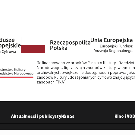
Dofinansowano ze środków Ministra Kultury i Dziedzic
Narodowego „Digitalizacja zasobów kultury, w tym m
archiwalnych, zwiększenie dostępności i poprawa jako
zasobów kultury udostępnianych cyfrowo znajdujących
zasobach FINA”
Aktualności i publicystyka
O nas
Kino i VOD
Aktualności
Kontakt
VOD: Ninat