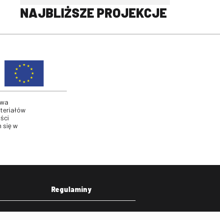
NAJBLIŻSZE PROJEKCJE
twa
ateriałów
ści
 się w
Regulaminy
eka
Regulamin strony