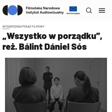
WYDARZENIA
| POKAZ FILMOWY
„Wszystko w porządku”,
reż. Bálint Dániel Sós