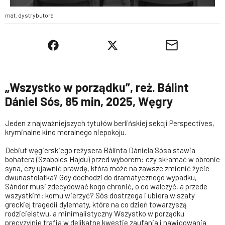
mat. dystrybutora
„Wszystko w porządku”, reż. Bálint
Dániel Sós, 85 min, 2025, Węgry
Jeden z najważniejszych tytułów berlińskiej sekcji Perspectives,
kryminalne kino moralnego niepokoju.
Debiut węgierskiego reżysera Bálinta Dániela Sósa stawia
bohatera (Szabolcs Hajdu) przed wyborem: czy skłamać w obronie
syna, czy ujawnić prawdę, która może na zawsze zmienić życie
dwunastolatka? Gdy dochodzi do dramatycznego wypadku,
Sándor musi zdecydować kogo chronić, o co walczyć, a przede
wszystkim: komu wierzyć? Sós dostrzega i ubiera w szaty
greckiej tragedii dylematy, które na co dzień towarzyszą
rodzicielstwu, a minimalistyczny Wszystko w porządku
precyzyjnie trafia w delikatne kwestie zaufania i nawigowania