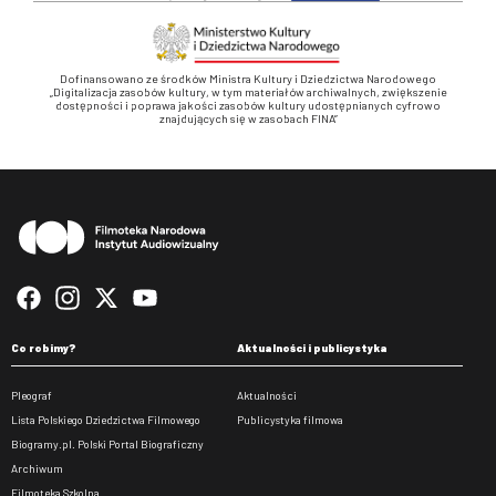
Dofinansowano ze środków Ministra Kultury i Dziedzictwa Narodowego
„Digitalizacja zasobów kultury, w tym materiałów archiwalnych, zwiększenie
dostępności i poprawa jakości zasobów kultury udostępnianych cyfrowo
znajdujących się w zasobach FINA”
Stopka
Co robimy?
Aktualności i publicystyka
Pleograf
Aktualności
Lista Polskiego Dziedzictwa Filmowego
Publicystyka filmowa
Biogramy.pl. Polski Portal Biograficzny
Archiwum
Filmoteka Szkolna