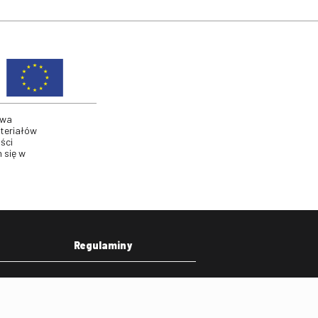
twa
ateriałów
ści
 się w
Regulaminy
eka
Regulamin strony
on
Klauzula informacyjna RODO