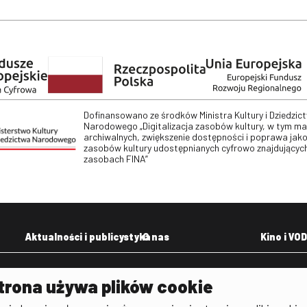
Dofinansowano ze środków Ministra Kultury i Dziedzic
Narodowego „Digitalizacja zasobów kultury, w tym m
archiwalnych, zwiększenie dostępności i poprawa jako
zasobów kultury udostępnianych cyfrowo znajdujących
zasobach FINA”
Aktualności i publicystyka
O nas
Kino i VOD
Aktualności
Kontakt
VOD: Ninat
trona używa plików cookie
zictwa
Publicystyka filmowa
Rada Programowa
KINO: Iluzj