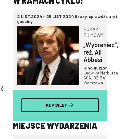
W RAMACH CYKLU:
2 LIST,2024 - 25 LIST,2024
8 razy, sprawdź daty i
godziny
POKAZ
FILMOWY
„Wybraniec”,
reż. Ali
Abbasi
Kino Iluzjon
d
Ludwika Narbutta
50A, 02-541
Warszawa
ać
KUP BILET
MIEJSCE WYDARZENIA