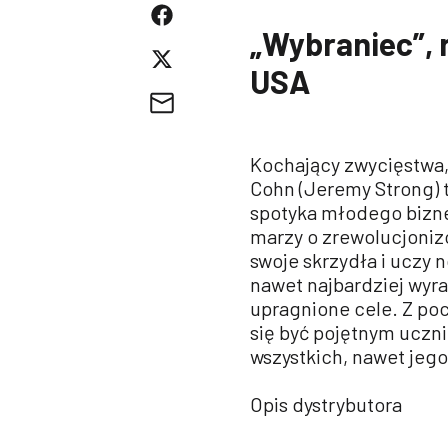
„Wybraniec”, r
USA
Kochający zwycięstwa,
Cohn (Jeremy Strong) 
spotyka młodego bizne
marzy o zrewolucjoniz
swoje skrzydła i uczy
nawet najbardziej wyr
upragnione cele. Z po
się być pojętnym uczn
wszystkich, nawet jego
Opis dystrybutora