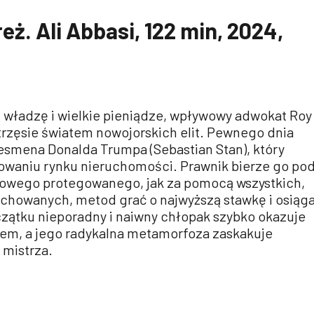
eż. Ali Abbasi, 122 min, 2024,
 władzę i wielkie pieniądze, wpływowy adwokat Roy
trzęsie światem nowojorskich elit. Pewnego dnia
smena Donalda Trumpa (Sebastian Stan), który
owaniu rynku nieruchomości. Prawnik bierze go po
 nowego protegowanego, jak za pomocą wszystkich,
achowanych, metod grać o najwyższą stawkę i osiąg
czątku nieporadny i naiwny chłopak szybko okazuje
iem, a jego radykalna metamorfoza zaskakuje
 mistrza.